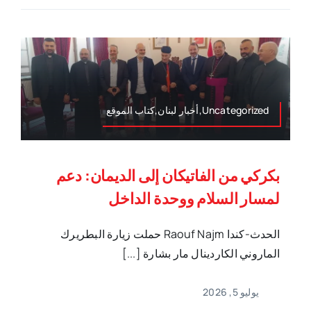
Uncategorized,أخبار لبنان,كتاب الموقع
بكركي من الفاتيكان إلى الديمان: دعم
لمسار السلام ووحدة الداخل
الحدث-كندا Raouf Najm حملت زيارة البطريرك
الماروني الكاردينال مار بشارة [...]
يوليو 5, 2026