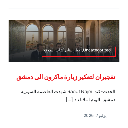
Uncategorized,أخبار لبنان,كتاب الموقع
تفجيران لتعكير زيارة ماكرون الى دمشق
الحدث-كندا Raouf Najm شهدت العاصمة السورية
دمشق، اليوم الثلاثاء 7 [...]
يوليو 7, 2026