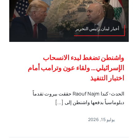
أخبار لبنان,رئيس التحرير
واشنطن تضغط لبدء الانسحاب
الإسرائيلي… ولقاء عون وترامب أمام
اختبار التنفيذ
الحدث-كندا Raouf Najm حققت بيروت تقدماً
دبلوماسياً بدفعها واشنطن إلى [...]
يوليو 15, 2026