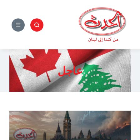
Ski
t
conten
عاجل