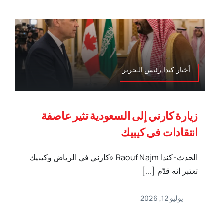
أخبار كندا,رئيس التحرير
زيارة كارني إلى السعودية تثير عاصفة
انتقادات في كيبيك
الحدث-كندا Raouf Najm «كارني في الرياض وكيبيك
تعتبر انه قدّم [...]
يوليو 12, 2026