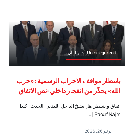
Uncategorized,أخبار لبنان
بانتظار مواقف الاحزاب الرسمية :«حزب
الله» يحذّر من انفجار داخلي-نص الاتفاق
اتفاق واشنطن هل يشقّ الداخل اللبناني الحدث- كندا
Raouf Najm [...]
يونيو 26, 2026