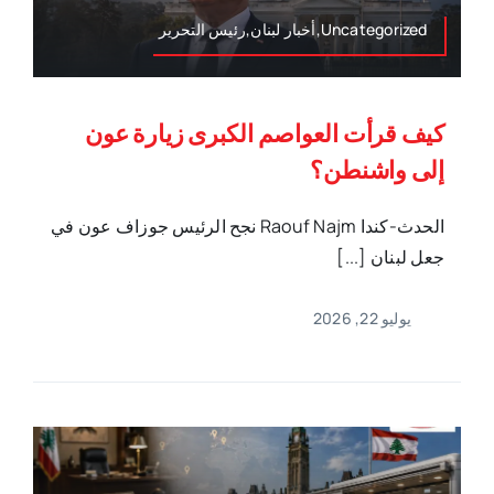
Uncategorized,أخبار لبنان,رئيس التحرير
كيف قرأت العواصم الكبرى زيارة عون
إلى واشنطن؟
الحدث-كندا Raouf Najm نجح الرئيس جوزاف عون في
جعل لبنان [...]
يوليو 22, 2026