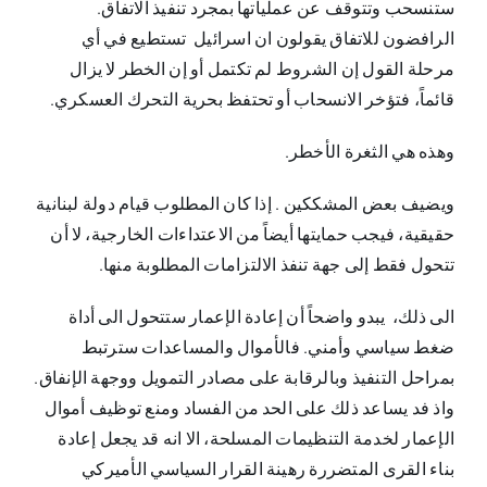
ستنسحب وتتوقف عن عملياتها بمجرد تنفيذ الاتفاق.
الرافضون للاتفاق يقولون ان اسرائيل تستطيع في أي
مرحلة القول إن الشروط لم تكتمل أو إن الخطر لا يزال
قائماً، فتؤخر الانسحاب أو تحتفظ بحرية التحرك العسكري.
وهذه هي الثغرة الأخطر.
ويضيف بعض المشككين . إذا كان المطلوب قيام دولة لبنانية
حقيقية، فيجب حمايتها أيضاً من الاعتداءات الخارجية، لا أن
تتحول فقط إلى جهة تنفذ الالتزامات المطلوبة منها.
الى ذلك، يبدو واضحاً أن إعادة الإعمار ستتحول الى أداة
ضغط سياسي وأمني. فالأموال والمساعدات سترتبط
بمراحل التنفيذ وبالرقابة على مصادر التمويل ووجهة الإنفاق.
واذ فد يساعد ذلك على الحد من الفساد ومنع توظيف أموال
الإعمار لخدمة التنظيمات المسلحة، الا انه قد يجعل إعادة
بناء القرى المتضررة رهينة القرار السياسي الأميركي