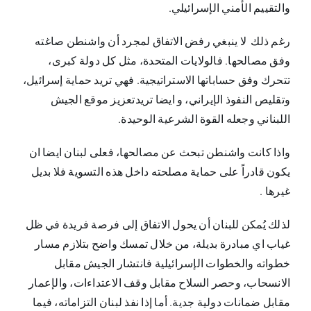
والتقييم الأمني الإسرائيلي.
رغم ذلك لا ينبغي رفض الاتفاق لمجرد أن واشنطن صاغته
وفق مصالحها. فالولايات المتحدة، مثل كل دولة كبرى،
تتحرك وفق حساباتها الاستراتيجية. فهي تريد حماية إسرائيل،
وتقليص النفوذ الإيراني، و ايضا تريدتعزيز موقع الجيش
اللبناني وجعله القوة الشرعية الوحيدة.
واذا كانت واشنطن تبحث عن مصالحها، فعلى لبنان ايضا ان
يكون قادراً على حماية مصلحته داخل هذه التسوية فلا بديل
غيرها .
لذلك يُمكن للبنان أن يحول الاتفاق إلى فرصة فريدة في ظل
غياب اي مبادرة بديلة، من خلال تمسك واضح بتلازم مسار
خطواته والخطوات الإسرائيلية فانتشار الجيش مقابل
الانسحاب، وحصر السلاح مقابل وقف الاعتداءات، والإعمار
مقابل ضمانات دولية جدية. أما إذا نفذ لبنان التزاماته، فيما