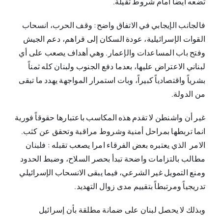
تضعه أيضاً أمام شروط ثقيلة.
فالجانب الإيجابي في الاتفاق واضح: وقف الحرب، انسحاب
القوات الإسرائيلية، عودة السكان إلى قراهم، دعم الجيش
وفتح باب المساعدات والإعمار. وهي أهداف يصعب على أي
لبناني الاعتراض عليها، بعدما دفع الجنوب ولبنان كله ثمناً
بشرياً واقتصادياً كبيراً، وبات استمرار المواجهة يهدد ما تبقى
من الدولة.
غير أن واشنطن لا تقدم هذه المكاسب باعتبارها حقوقاً فورية
انما تربطها بمراحل أمنية وشروط مراقبة وتحقق عن كثب.
الامر الذي يعتبره بعض الفرقاء امرا يصعب تقبله : فلبنان
مطالب بالتزامات واضحة تبدأ بحصر السلاح، وضبط الحدود
ومنع التمويل غير الشرعي، فيما يبقى الانسحاب الإسرائيلي
تدريجياً ومرتبطاً بتقييم مدى زوال التهديد.
وبذلك لا يحصل لبنان على ضمانة مطلقة بأن إسرائيل