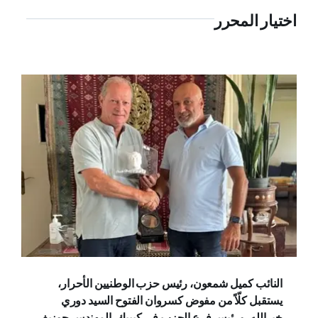
اختيار المحرر
النائب كميل شمعون، رئيس حزب الوطنيين الأحرار،
يستقبل كلّاً من مفوض كسروان الفتوح السيد دوري
خيرالله، ورئيس فرع الحزب في كيبيك، المهندس جوزيف