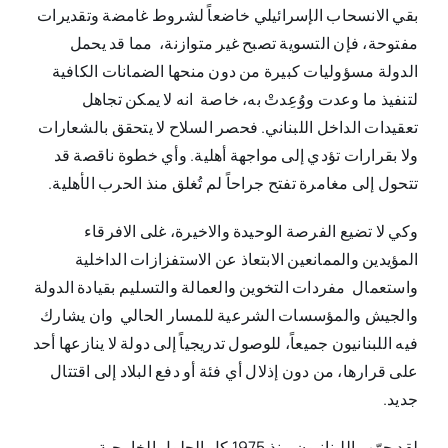
بقي الانسحاب الإسرائيلي خاضعاً لشروط غامضة وتقديرات
مفتوحة، فإن التسوية تصبح غير متوازنة، مما قد يحمل
الدولة مسؤوليات كبيرة من دون منحها الضمانات الكافية
لتنفيذ ما وعدت ووُعِدتْ به، خاصة انه لا يمكن تجاهل
تعقيدات الداخل اللبناني. فحصر السلاح لا يتحقق بالشعارات
ولا بقرارات تؤدي إلى مواجهة أهلية. وأي خطوة ناقصة قد
تتحول إلى مغامرة تفتح جراحاً لم تُغلق منذ الحرب الأهلية.
وكي لا تضيع الفرصة الوحيدة والاخيرة، غلى الافرقاء
المؤيدين والممانعين الابتعاذ عن الاستفزازات الداخلية
واستعمال مفردات التخوين والعمالة والتسليم بقيادة الدولة
والجيش والمؤسسات الشرعية للمسار الحالي وان يشارك
فيه اللبنانيون جميعاً، للوصول تدريجياً إلى دولة لا ينازعها أحد
على قرارها، من دون إذلال أي فئة أو دفع البلاد إلى اقتتال
جديد.
لقد جرّب اللبنانيون منذ 1975 كل الحلول الخارجية