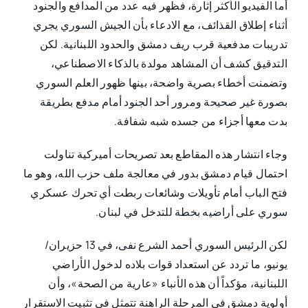
أما الفيديو الأكثر إثارة، فظهر فيه عدد من المدافع والجنود
أثناء إطلاق القذائف، مع الادعاء بأن الجيش السوري يجري
تدريبات مدفعية قرب ريف دمشق والحدود اللبنانية. لكن
التدقيق كشف أن المشاهد مولدة بالذكاء الاصطناعي،
وتضمنت أخطاء بصرية واضحة، بينها ظهور العلم السوري
بصورة غير صحيحة ومرور أحد الجنود أمام مدفع بطريقة
بدت معها أجزاء من جسده شبه شفافة.
وجاء انتشار هذه المقاطع بعد تصريحات أميركية تناولت
احتمال قيام دمشق بدور في معالجة ملف حزب الله، وهو ما
فتح الباب أمام تأويلات وشائعات ربطت أي تحرك عسكري
سوري على أراضيه بخطة للتدخل في لبنان.
لكن الرئيس السوري أحمد الشرع نفى، في 13 حزيران/
يونيو، ما تردد عن استعداد قوات بلاده لدخول الأراضي
اللبنانية، مؤكداً أن هذه الأنباء «عارية من الصحة»، وأن
أولوية دمشق في المرحلة الراهنة تتمثل في تثبيت الاستقرار