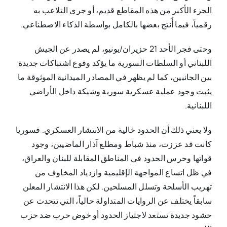
الجزء الأكبر من هذه المقاطع قديم، أو جرى التلاعب به
رقمياً، فيما أُنتج بعضها بالكامل بواسطة الذكاء الاصطناعي.
وحتى فجر الأحد 21 حزيران/يونيو، لم يصدر عن الجيش
اللبناني أو السلطات السورية ما يؤكد وقوع اشتباكات جديدة
بين الجانبين، كما لم يظهر في المصادر الميدانية الموثوقة ما
يثبت وجود عملية عسكرية سورية وشيكة داخل الأراضي
اللبنانية.
ولا يعني ذلك أن الحدود خالية من الانتشار العسكري. فسوريا
كانت قد عززت، منذ شباط ومطلع آذار الماضيين، وجود
قواتها وحرس الحدود في المناطق المقابلة للبنان والعراق،
في ظل اتساع المواجهة الإقليمية وازدياد المخاوف من
تهريب الأسلحة وتسلل المسلحين. لكن هذا الانتشار المعلن
سابقاً يختلف عن الروايات المتداولة حالياً، التي تتحدث عن
حشود جديدة تستعد لاجتياز الحدود أو خوض حرب ضد حزب