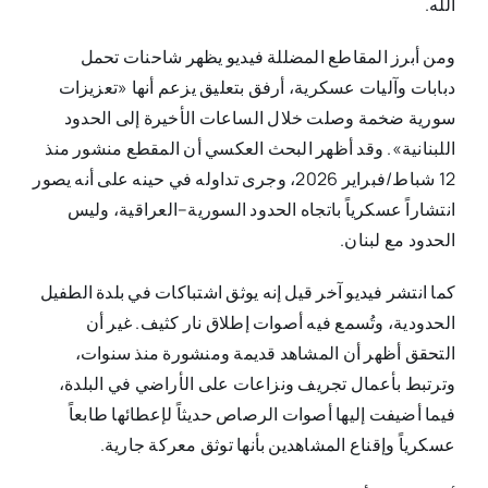
الله.
ومن أبرز المقاطع المضللة فيديو يظهر شاحنات تحمل
دبابات وآليات عسكرية، أرفق بتعليق يزعم أنها «تعزيزات
سورية ضخمة وصلت خلال الساعات الأخيرة إلى الحدود
اللبنانية». وقد أظهر البحث العكسي أن المقطع منشور منذ
12 شباط/فبراير 2026، وجرى تداوله في حينه على أنه يصور
انتشاراً عسكرياً باتجاه الحدود السورية–العراقية، وليس
الحدود مع لبنان.
كما انتشر فيديو آخر قيل إنه يوثق اشتباكات في بلدة الطفيل
الحدودية، وتُسمع فيه أصوات إطلاق نار كثيف. غير أن
التحقق أظهر أن المشاهد قديمة ومنشورة منذ سنوات،
وترتبط بأعمال تجريف ونزاعات على الأراضي في البلدة،
فيما أضيفت إليها أصوات الرصاص حديثاً لإعطائها طابعاً
عسكرياً وإقناع المشاهدين بأنها توثق معركة جارية.