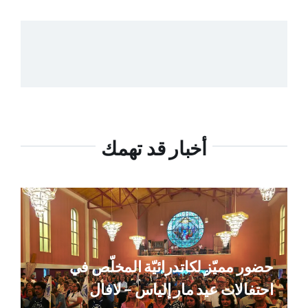
أخبار قد تهمك
حضور مميّز لكاتدرائيّة المخلّص في
احتفالات عيد مار إلياس – لافال