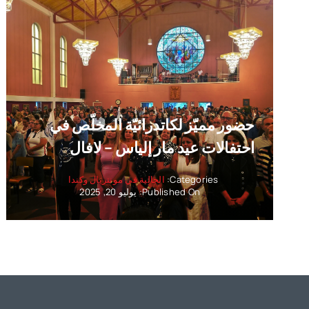
حضور مميّز لكاتدرائيّة المخلّص في
احتفالات عيد مار إلياس – لافال
Categories:
الجالية في مونتريال وكندا
Published On: يوليو 20, 2025