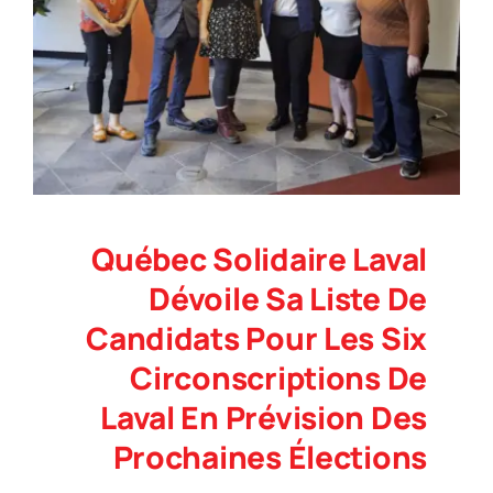
Québec Solidaire Laval
Dévoile Sa Liste De
Candidats Pour Les Six
Circonscriptions De
Laval En Prévision Des
Prochaines Élections