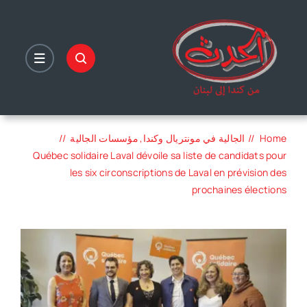
Ski
t
conten
Home
الجالية في مونتريال وكندا
مؤسسات الجالية
Québec solidaire Laval dévoile sa liste de candidats pour
les six circonscriptions de Laval en prévision des
prochaines élections