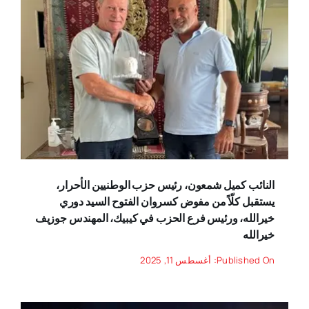
النائب كميل شمعون، رئيس حزب الوطنيين الأحرار،
يستقبل كلّاً من مفوض كسروان الفتوح السيد دوري
خيرالله، ورئيس فرع الحزب في كيبيك، المهندس جوزيف
خيرالله
Published On: أغسطس 11, 2025