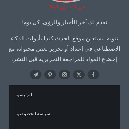
نقدم لك آخر الأخبار والرؤى، كل يوم!
تنويه: يستعين موقع الحدث كندا بأدوات الذكاء
الاصطناعي في إعداد أو تحرير بعض محتواه، مع
إخضاع المواد للمراجعة التحريرية قبل النشر.
الرئيسية
سياسة الخصوصية