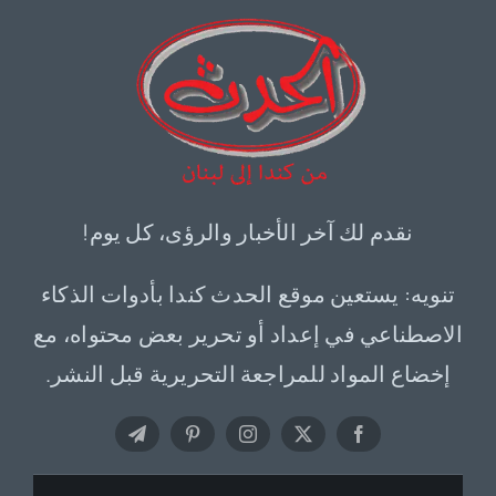
نقدم لك آخر الأخبار والرؤى، كل يوم!
تنويه: يستعين موقع الحدث كندا بأدوات الذكاء
الاصطناعي في إعداد أو تحرير بعض محتواه، مع
إخضاع المواد للمراجعة التحريرية قبل النشر.