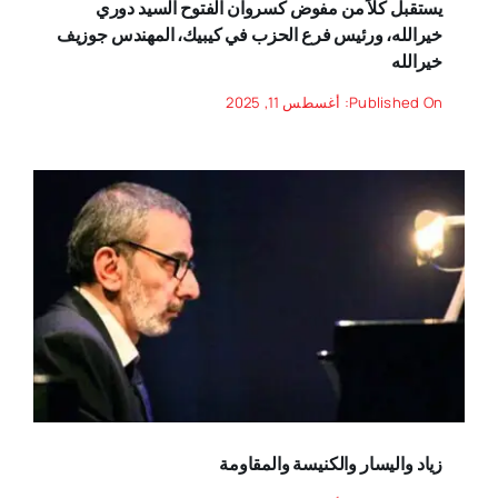
يستقبل كلّاً من مفوض كسروان الفتوح السيد دوري
خيرالله، ورئيس فرع الحزب في كيبيك، المهندس جوزيف
خيرالله
Published On: أغسطس 11, 2025
زياد واليسار والكنيسة والمقاومة