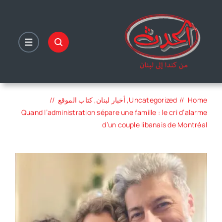
Ski
t
conten
Home
Uncategorized
أخبار لبنان
كتاب الموقع
Quand l’administration sépare une famille : le cri d’alarme
d’un couple libanais de Montréal