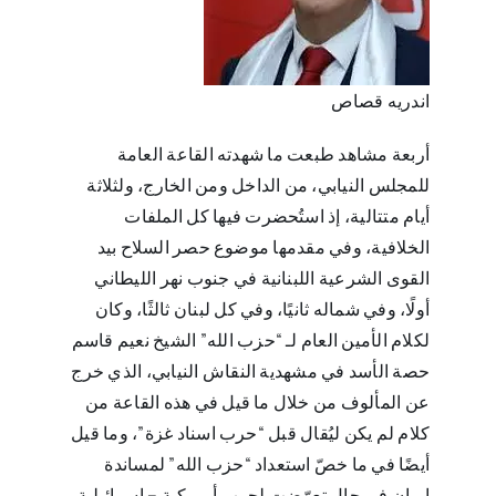
اندريه قصاص
أربعة مشاهد طبعت ما شهدته القاعة العامة
للمجلس النيابي، من الداخل ومن الخارج، ولثلاثة
أيام متتالية، إذ استُحضرت فيها كل الملفات
الخلافية، وفي مقدمها موضوع حصر السلاح بيد
القوى الشرعية اللبنانية في جنوب نهر الليطاني
أولًا، وفي شماله ثانيًا، وفي كل لبنان ثالثًا، وكان
لكلام الأمين العام لـ “حزب الله” الشيخ نعيم قاسم
حصة الأسد في مشهدية النقاش النيابي، الذي خرج
عن المألوف من خلال ما قيل في هذه القاعة من
كلام لم يكن ليُقال قبل “حرب اسناد غزة”، وما قيل
أيضًا في ما خصّ استعداد “حزب الله” لمساندة
إيران في حال تعرّضت لحرب أميركية – إسرائيلية.