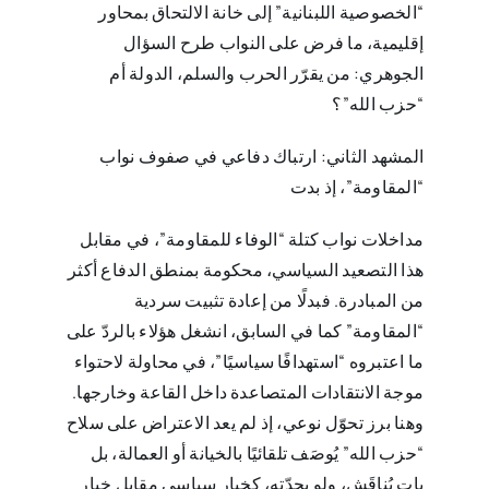
“الخصوصية اللبنانية” إلى خانة الالتحاق بمحاور
إقليمية، ما فرض على النواب طرح السؤال
الجوهري: من يقرّر الحرب والسلم، الدولة أم
“حزب الله”؟
المشهد الثاني: ارتباك دفاعي في صفوف نواب
“المقاومة”، إذ بدت
مداخلات نواب كتلة “الوفاء للمقاومة”، في مقابل
هذا التصعيد السياسي، محكومة بمنطق الدفاع أكثر
من المبادرة. فبدلًا من إعادة تثبيت سردية
“المقاومة” كما في السابق، انشغل هؤلاء بالردّ على
ما اعتبروه “استهدافًا سياسيًا”، في محاولة لاحتواء
موجة الانتقادات المتصاعدة داخل القاعة وخارجها.
وهنا برز تحوّل نوعي، إذ لم يعد الاعتراض على سلاح
“حزب الله” يُوصَف تلقائيًا بالخيانة أو العمالة، بل
بات يُناقَش، ولو بحدّته، كخيار سياسي مقابل خيار