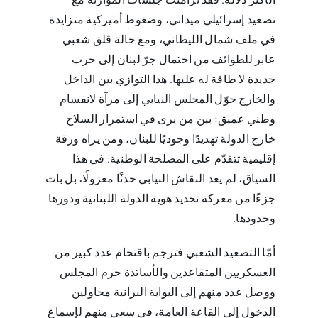
تصعيد إسرائيلي ميداني، وضغوط أميركية متزايدة
في ملف شمال الليطاني، ومع حالة قلق شعبي
عابر للطوائف من احتمال جرّ لبنان إلى حرب
جديدة لا طاقة له عليها. هذا التوازي بين الداخل
والخارج حوّل المجلس النيابي إلى مرآة لانقسام
وطني عميق: بين من يرى في استمرار السلاح
خارج الدولة تهديدًا وجوديًا للبنان، ومن يراه ورقة
إقليمية تتقدّم على المصلحة الوطنية. في هذا
السياق، لم يعد النقاش النيابي حدثًا معزولًا، بل بات
جزءًا من معركة تحديد هوية الدولة اللبنانية ودورها
وحدودها.
أمّا التصعيد الشعبي فترجم باقتحام عدد كبير من
العسكريين المتقاعدين والأساتذة حرم المجلس
ووصل عدد منهم إلى البوابة البرانية محاولين
الدخول إلى القاعة العامة، في سعي منهم لإسماع