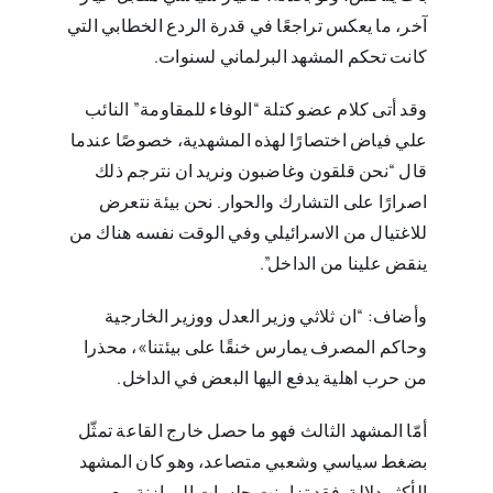
آخر، ما يعكس تراجعًا في قدرة الردع الخطابي التي
كانت تحكم المشهد البرلماني لسنوات.
وقد أتى كلام عضو كتلة “الوفاء للمقاومة” النائب
علي فياض اختصارًا لهذه المشهدية، خصوصًا عندما
قال “نحن قلقون وغاضبون ونريد ان نترجم ذلك
اصرارًا على التشارك والحوار. نحن بيئة نتعرض
للاغتيال من الاسرائيلي وفي الوقت نفسه هناك من
ينقض علينا من الداخل”.
وأضاف: “ان ثلاثي وزير العدل ووزير الخارجية
وحاكم المصرف يمارس خنقًا على بيئتنا»، محذرا
من حرب اهلية يدفع اليها البعض في الداخل.
أمّا المشهد الثالث فهو ما حصل خارج القاعة تمثّل
بضغط سياسي وشعبي متصاعد، وهو كان المشهد
الأكثر دلالة. فقد تزامنت جلسات الموازنة مع