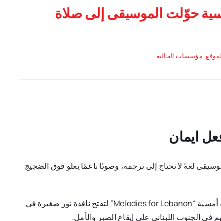
Melodies For ”: أمسية حوّلت الموسيقى إلى صلاة
موقع
,
مؤسسات الجالية
عل ايمان
يقى لغةً لا تحتاج إلى ترجمة، وصوتًا ناعمًا يعلو فوق الضجيج
من هذا الإيمان العميق بقوة الفنّ كرسالة حياة وتضامن، جاءت أمسية “Melodies for Lebanon” لتفتح نافذة نور صغيرة في
م في الجنوب اللبناني
على إيقاع الصبر والأمل.