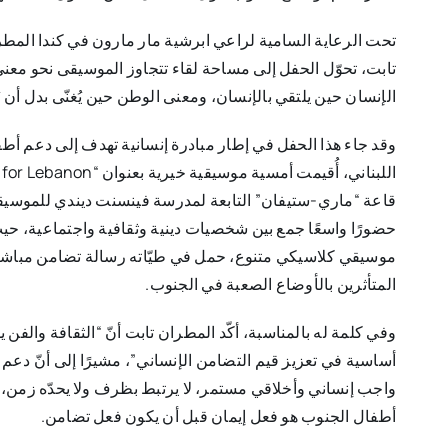
تحت الرعاية السامية لراعي ابرشية مار مارون في كندا المط
تابت، تحوّل الحفل إلى مساحة لقاء تتجاوز الموسيقى نحو معن
الإنسان حين يلتقي بالإنسان، ومعنى الوطن حين يُغنّى بدل أن ي
وقد جاء هذا الحفل في إطار مبادرة إنسانية تهدف إلى دعم أط
قاعة “ماري-ستيفان” التابعة لمدرسة فينسنت ديندي للموسي
حضورًا واسعًا جمع بين شخصيات دينية وثقافية واجتماعية، حيث
موسيقي كلاسيكي متنوع، حمل في طيّاته رسالة تضامن مباشر
المتأثرين بالأوضاع الصعبة في الجنوب.
وفي كلمة له بالمناسبة، أكّد المطران تابت أنّ “الثقافة والفن 
أساسية في تعزيز قيم التضامن الإنساني”، مشيرًا إلى أنّ دعم
واجب إنساني وأخلاقي مستمر، لا يرتبط بظرف ولا يحدّه زمن، مؤ
أطفال الجنوب هو فعل إيمان قبل أن يكون فعل تضامن.