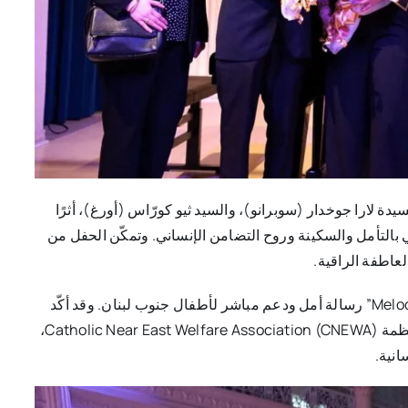
يدة لارا جوخدار (سوبرانو)، والسيد ثيو كورّاس (أورغ)، أثرًا
بالتأمل والسكينة وروح التضامن الإنساني. وتمكّن الحفل من
لعاطفة الراقية.
وبعيدًا من الأداء الموسيقي، حملت أمسية “Melodies for Lebanon” رسالة أمل ودعم مباشر لأطفال جنوب لبنان. وقد أكّد
المنظّمون أنّ كامل العائدات (100%) ستُحوَّل بالكامل عبر منظمة Catholic Near East Welfare Association (CNEWA)،
انية.