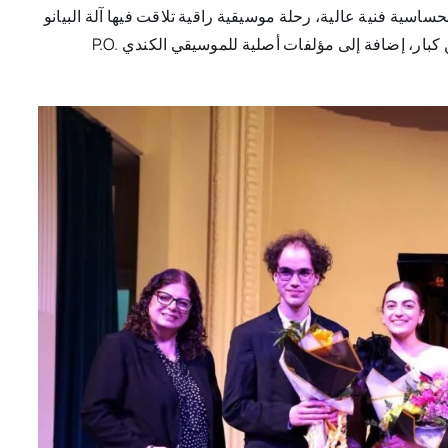
اسية فنية عالية، رحلة موسيقية راقية تلاقت فيها آلة البيانو
والغناء والأورغ في انسجام فني بديع، من خلال أعمال لمؤلفين كبار، إضافة إلى مؤلفات أصلية للموسيقي الكندي P.O.