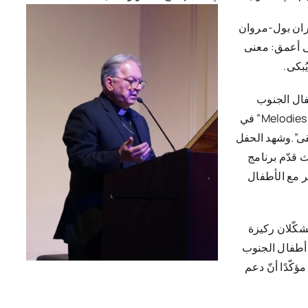
ران بول-مروان
ى أعمق: معنى
ُبكى.
فال الجنوب
اللبناني، أُقيمت أمسية موسيقية خيرية بعنوان “Melodies for Lebanon” في
قى”.وشهد الحفل
 قدّم برنامج
 مع الأطفال
يشكّلان ركيزة
 أطفال الجنوب
كّدًا أنّ دعم