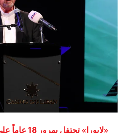
«لابورا» تحتف