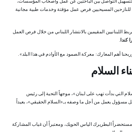
تسهيل التواصل بين الباحثين عن عمل وأصحاب المؤسسات،
 للنازحين المسيحيين فرص عمل مؤقتة وخدمات طبية مجانية
بط اللبنانيين المقيمين بالانتشار اللبناني من خلال فرص العمل
ا كندا
.
ربحنا أهم المعارك: معركة الصمود مع الأوادم في هذا البلد».
اء السلام
م التي بدأت تهب على لبنان»، موجهاً التحية إلى رئيس
 مسؤول يعمل من أجل ما وصفه بـ«السلام الحقيقي»، بعيداً
ستحضراً البطريرك الياس الحويك، ومعتبراً أن غياب المشاركة