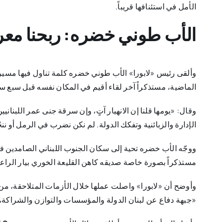
الأمل في استئنافها قريباً.
الأب طوني خضره: ربحنا معر
وألقى رئيس «لابورا» الأب طوني خضره كلمة تناول فيها مسيرة
الماضية، مستذكراً آخر لقاء أقيم في المكان نفسه قبل سبع س
وقال: «يومها قلنا إن الانهيار آتٍ، وإن سرقة جنى عمر اللبنان
الإدارة والزبائنية وتفكك الدولة. لم نكن نضرب في الرمل أو ننجّ
ووجّه الأب خضره تحية إلى سكان الجنوب اللبناني الصامدين ف
مستذكراً بصورة خاصة صديقه كاهن القليعة الخوري بيار الراع
وأوضح أن «لابورا» واصلت عملها خلال الأزمات المتلاحقة، من ج
«جبهة دفاع عن لبنان الدولة والمؤسسات والتوازن والشراكة،