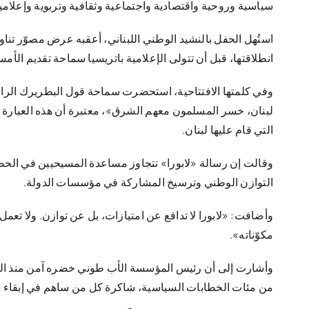
سياسية وروحية واقتصادية واجتماعية وثقافية وتربوية وإعلامية
استُهل الحفل بالنشيد الوطني اللبناني، أعقبه عرض مصوّر تنا
انطلاقتها، قبل أن تتولى الإعلامية باتريسيا سماحة تقديم الأمس
وفي كلمتها الافتتاحية، استحضرت سماحة قول البطريرك الرا
لبنان، خسر المسلمون معهم الشرق»، معتبرة أن هذه العبارة ل
التي قام عليها لبنان.
وقالت إن رسالة «لابورا» تتجاوز مساعدة المسيحيين في الحص
التوازن الوطني وترسيخ المشاركة في مؤسسات الدولة.
وأضافت: «لابورا لا تدافع عن امتيازات، بل عن توازن. ولا تعمل
مكوّناته».
وأشارت إلى أن رئيس المؤسسة الأب طوني خضره آمن منذ البداي
من مئات الخطابات السياسية، شاكرة كل من ساهم في إبقاء ر