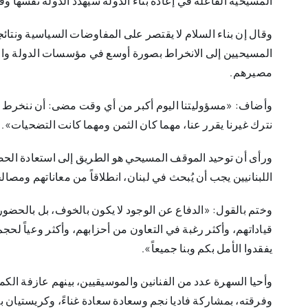
المسيحية الفاعلة في إعادة بناء الدولة سيهدد الدولة نفسها و
وقال إن بناء السلام لا يقتصر على المفاوضات السياسية ونتائجه
المسيحيين إلى الانخراط بصورة أوسع في مؤسسات الدولة وال
مصيرهم.
وأضاف: «مسؤوليتنا اليوم أكبر من أي وقت مضى: أن ننخرط أكث
نترك غيرنا يقرر عنا، مهما كان الثمن ومهما كانت التضحيات».
ورأى أن توحيد الموقف المسيحي هو الطريق إلى استعادة الحضور
اللبنانيين يجب أن يُبحث في لبنان، انطلاقاً من معاناتهم ومصال
وختم بالقول: «الدفاع عن الوجود لا يكون بالخوف، بل بالحضور و
قياداتهم، وأكثر رغبة في التعاون من أحزابهم، وأكثر وعياً لح
يفقدوا الأمل بكم وبنا جميعاً».
وأحيا السهرة عدد من الفنانين والموسيقيين، بينهم عازفة الكما
وفرقته، بمشاركة فاديا نجم وسعادة سعادة غناءً، وكريستيان 