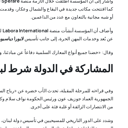
وأشار إلى أن المؤسسة أطلقت خلال الأزمة منصة
Sperare
ل
كما افتتحت مكاتب جديدة في البقاع والشمال وعكار، وقدمت
أو شبه مجانية بالتعاون مع عدد من الداعمين.
وأضاف أن المؤسسة أنشأت منصة
Labora International
لر
عن بُعد وخدمات المهن الحرة، إلى جانب تأسيس
لابورا دياسبور
وقال: «خضنا جميع أنواع المعارك السلمية دفاعاً عن مبادئنا، و
المشاركة في الدولة شرط لبن
وفي قراءته للمرحلة المقبلة، تحدث الأب خضره عن «رياح السلا
الجمهورية العماد جوزيف عون ورئيس الحكومة نواف سلام وكل
من الانتصارات الزائفة أو غلبة فئة على أخرى.
وشدد على الدور التاريخي للمسيحيين في تأسيس دولة لبنان، م