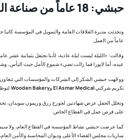
حبشي: 18 عاماً من صناعة الأمل
وتحدثت مديرة العلاقات العامة والتمويل في المؤسسة كاتيا ح
عاماً من العمل.
وقالت: «الليلة ليست ليلة عادية، لأننا نحتفل بثمانية عشر عا
عيده، أما لابورا فما زالت تضيء شموع الأمل حيث اليأس، 
ووجّهت حبشي الشكر إلى الشركات والمؤسسات التي تتعاون مع 
تكريم شركتي
El Asmar Medical
و
Wooden Bakery
لتوظي
وتخلل الحفل عرض شهادتين لجورج رزق وريمون سويدان، تحدثا 
على فرص عمل في القطاع الخاص.
كما عرضت حبشي نشاط المؤسسة في القطاع العام، ولا سيما ال
مباريات مجلس القضاء الأعلى وديوان المحاسبة والأمن العا