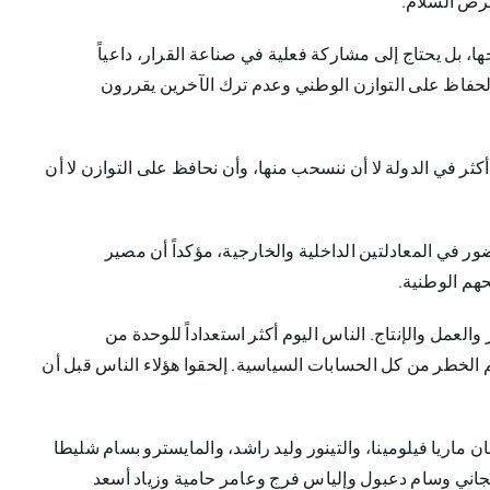
فرص السلام.
ا، بل يحتاج إلى مشاركة فعلية في صناعة القرار، داعياً
حفاظ على التوازن الوطني وعدم ترك الآخرين يقررون
ر في الدولة لا أن ننسحب منها، وأن نحافظ على التوازن لا أن
 في المعادلتين الداخلية والخارجية، مؤكداً أن مصير
حهم الوطنية.
العمل والإنتاج. الناس اليوم أكثر استعداداً للوحدة من
جم الخطر من كل الحسابات السياسية. إلحقوا هؤلاء الناس قبل أن
ن ماريا فيلومينا، والتينور وليد راشد، والمايسترو بسام شليطا
بجاني وسام دعبول وإلياس فرج وعامر حامية وزياد أسعد