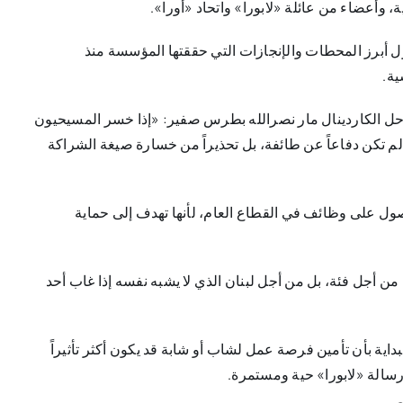
، وأعضاء من عائلة «لابورا» واتحاد «أورا».
ول أبرز المحطات والإنجازات التي حققتها المؤسسة منذ
ية.
حل الكاردينال مار نصرالله بطرس صفير: «إذا خسر المسيحيون
م تكن دفاعاً عن طائفة، بل تحذيراً من خسارة صيغة الشراكة
ول على وظائف في القطاع العام، لأنها تهدف إلى حماية
 من أجل فئة، بل من أجل لبنان الذي لا يشبه نفسه إذا غاب أحد
ة بأن تأمين فرصة عمل لشاب أو شابة قد يكون أكثر تأثيراً
سالة «لابورا» حية ومستمرة.