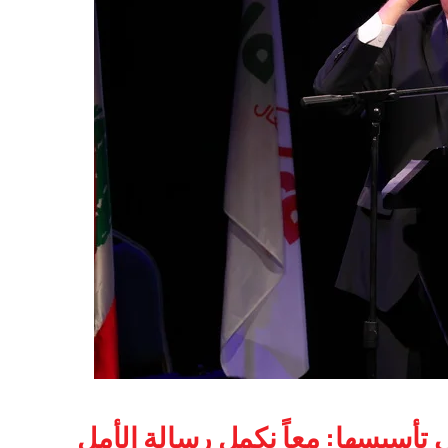
ل بمرور 18 عاماً على تأسيسها: معاً نكمل رسالة الأمل