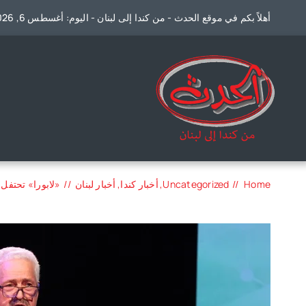
Ski
أهلاً بكم في موقع الحدث - من كندا إلى لبنان - اليوم: أغسطس 6, 2026
t
conten
Home
Uncategorized
أخبار كندا
أخبار لبنان
«لابورا» تحتفل بمرور 18 عاماً على تأسيسها: معاً نكمل 