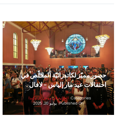
حضور مميّز لكاتدرائيّة المخلّص في
احتفالات عيد مار إلياس – لافال
Categories:
الجالية في مونتريال وكندا
Published On: يوليو 20, 2025