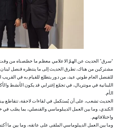
“سرق” الحديث عن الهمّ الاعلامي معظم ما خصّصناه من وقت لح
مشتركين من هناك، تطرق الحديث إلى ما ينتظره قنصل لبنان الع
للقنصل العام طوني عيد، من دور يتطلع للقيام به في القريب الع
اللبنانية في مونتريال، في تجمّع إغترابي قد يكون الأنشط وال
الأم.
الحديث تشعب، على أن يُستكمل في لقاءات لاحقة، تتقاطع بينها 
الكندي، وما بين العمل الديبلوماسي والقنصلي، بما يصّب في خانة
واختلافاتهم.
وما بين العمل الديبلوماسي الملقى على عاتقه، وما بين ما أ