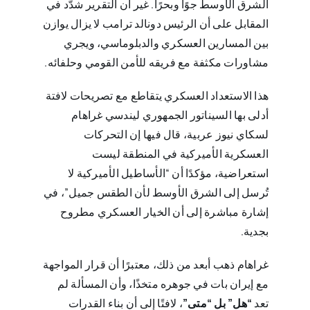
الشرق الأوسط جوًا وبحرًا. غير أن التقرير شدّد في
المقابل على أن الرئيس دونالد ترامب لا يزال يوازن
بين المسارين العسكري والدبلوماسي، ويجري
مشاورات مكثفة مع فريقه للأمن القومي وحلفائه.
هذا الاستعداد العسكري يتقاطع مع تصريحات لافتة
أدلى بها السيناتور الجمهوري ليندسي غراهام
لسكاي نيوز عربية، قال فيها إن التحركات
العسكرية الأميركية في المنطقة ليست
استعراضية، مؤكدًا أن “الأساطيل الأميركية لا
تُرسل إلى الشرق الأوسط لأن الطقس جميل”، في
إشارة مباشرة إلى أن الخيار العسكري مطروح
بجدية.
غراهام ذهب أبعد من ذلك، معتبرًا أن قرار المواجهة
مع إيران بات في جوهره متخذًا، وأن المسألة لم
تعد
“هل” بل “متى”
، لافتًا إلى أن بناء القدرات