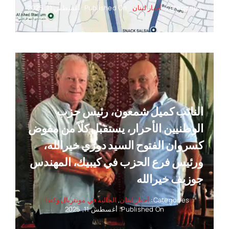
Categories:
أخبار لبنان
Published On: أغسطس 11, 2025
النائب كميل شمعون، رئيس حزب
الوطنيين الأحرار، يستقبل كلّاً من مفوض
كسروان الفتوح السيد دوري خيرالله،
ورئيس فرع الحزب في كيبيك، المهندس
جوزيف خيرالله
Categories:
أخبار لبنان
,
الجالية في مونتريال وكندا
Published On: أغسطس 11, 2025