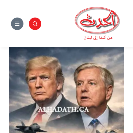
Ski
t
conten