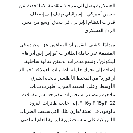
العسكرية وصل إلى مرحلة متقدمة. كما تحدث عن
تنسيق أميركي – إسرائيلي يهدف إلى إضعاف
قدرات النظام الإيراني، في سياق أوسع من مجرد
الردع العسكري.
ميدانيًا، كشف التقرير أن البنتاغون عزز وجوده في
المنطقة عبر حاملة الطائرات “يو إس إس أبراهام
لينكولن”، وتسع مدمرات، وسفن قتالية ساحلية،
إضافة إلى تحرك حاملة الطائرات العملاقة “جيرالد
آر فورد” من المحيط الأطلسي باتجاه الشرق
الأوسط. وعلى الصعيد الجوي، أظهرت بيانات
ملاحية ومصادر استخبارات مفتوحة نشر مقاتلات
F-22 وF-15 وF-16، إلى جانب طائرات التزود
بالوقود، في تعبئة تُقارن بتلك التي سبقت الضربات
الأميركية على منشآت نووية إيرانية العام الماضي.