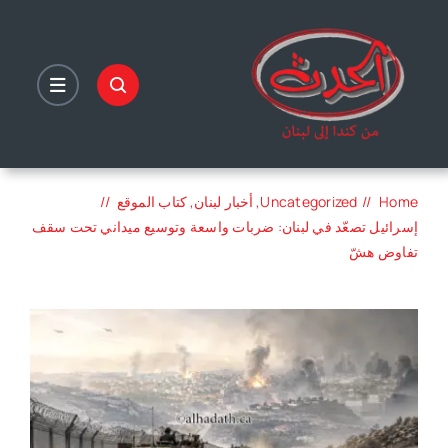
Ski
t
conten
Home
Uncategorized
أخبار لبنان
كتاب الموقع
إسرائيل تصعّد في لبنان: ضربات واسعة وتوسيع ميداني تحت سقف
تفاوض هشّ