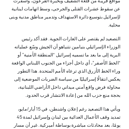
مواقع قريبة من قلعة الشقيف وبحيرة القرعون، وأسفرت
عن سقوط عشرات القتلى والجرحى، وسط اتهامات لبنانية
لإسرائيل بتوسيع دائرة الاستهداف وتدمير مناطق مدنية وبنى
محلية.
التصعيد لم يقتصر على الغارات الجوية. فقد أكد رئيس
الوزراء الإسرائيلي بنيامين نتنياهو أن الجيش وسّع عملياته
البرية إلى ما بعد ما تسميه إسرائيل “المنطقة الأمنية” أو
“الخط الأصفر”، أي داخل أجزاء من الجنوب اللبناني الواقعة
وراء الخط الأزرق الذي ترعاه الأمم المتحدة. هذا التطور
يعكس انتقالًا إسرائيليًا من سياسة الضربات الموضعية إلى
محاولة فرض واقع أمني ميداني داخل الأراضي اللبنانية،
بحجة منع حزب الله من إعادة الانتشار قرب الحدود.
ويأتي هذا التصعيد رغم إعلان واشنطن، في 15 أيار/مايو،
تمديد وقف الأعمال العدائية بين لبنان وإسرائيل لمدة 45
يومًا، بعد محادثات مباشرة بوساطة أميركية. غير أن مسار