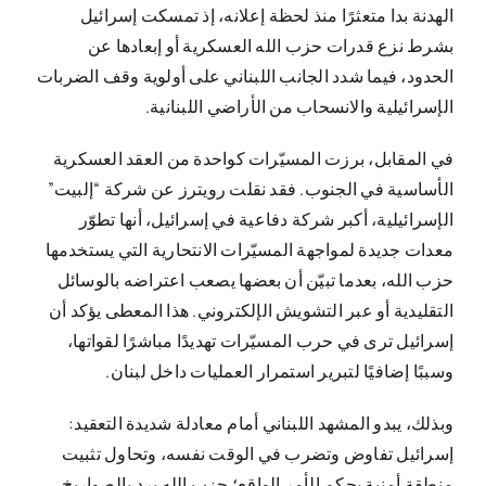
الهدنة بدا متعثرًا منذ لحظة إعلانه، إذ تمسكت إسرائيل
بشرط نزع قدرات حزب الله العسكرية أو إبعادها عن
الحدود، فيما شدد الجانب اللبناني على أولوية وقف الضربات
الإسرائيلية والانسحاب من الأراضي اللبنانية.
في المقابل، برزت المسيّرات كواحدة من العقد العسكرية
الأساسية في الجنوب. فقد نقلت رويترز عن شركة “إلبيت”
الإسرائيلية، أكبر شركة دفاعية في إسرائيل، أنها تطوّر
معدات جديدة لمواجهة المسيّرات الانتحارية التي يستخدمها
حزب الله، بعدما تبيّن أن بعضها يصعب اعتراضه بالوسائل
التقليدية أو عبر التشويش الإلكتروني. هذا المعطى يؤكد أن
إسرائيل ترى في حرب المسيّرات تهديدًا مباشرًا لقواتها،
وسببًا إضافيًا لتبرير استمرار العمليات داخل لبنان.
وبذلك، يبدو المشهد اللبناني أمام معادلة شديدة التعقيد:
إسرائيل تفاوض وتضرب في الوقت نفسه، وتحاول تثبيت
منطقة أمنية بحكم الأمر الواقع؛ حزب الله يرد بالصواريخ