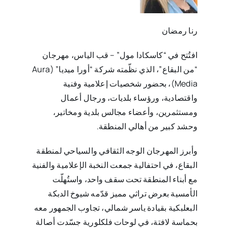
رنا رمضان
افتُتح في “كاسكادا مول” – قب الياس، مهرجان
“من البقاع”، الذي نظّمته شركة “أورا ميديا” (Aura
Media)، بحضور شخصيات إعلامية وفنية
واقتصادية، ورؤساء بلديات، ورجال أعمال
ومستثمرين، وأعضاء مجالس بلدية ومخاتير،
وحشد كبير من أهالي المنطقة.
وأبرز المهرجان الوجه الثقافي والسياحي لمنطقة
البقاع، في احتفالية جمعت النخبة الإعلامية والفنية
مع أبناء المنطقة تحت سقف واحد، واستُهلّت
الأمسية بعرض تراثي مميز قدّمه شيوخ الدبكة
البعلبكية بقيادة ياسر شمالي، تجاوب الجمهور معه
بحماسة لافتة، في لوحات فلكلورية جسّدت أصالة