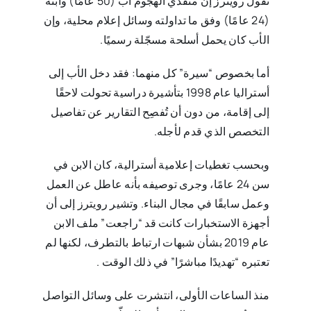
تقول رويترز إن منفذي الهجوم أب (50 عامًا) وابنه
(24 عامًا) وفق ما تداولته وسائل إعلام محلية، وإن
الأب كان يحمل أسلحة ‏مسجّلة رسميًا.‏‎
أما بخصوص “سيرة” كل منهما: فقد دخل الأب إلى
أستراليا عام 1998 بتأشيرة دراسية تحولت لاحقًا
إلى إقامة، من دون أن ‏تُفصِح التقارير عن تفاصيل
التخصص الذي قدم لأجله‎.
وبحسب تغطيات إعلامية أسترالية، كان الابن في
سن 24 عامًا، وجرى توصيفه بأنه عاطل عن العمل
وعمل سابقًا في مجال ‏البناء.‏‎ ‎وتشير رويترز إلى أن
أجهزة الاستخبارات كانت قد “راجعت” ملف الابن
عام 2019 بشأن شبهات ارتباط بالتطرف، ‏لكنها لم
تعتبره “تهديدًا مباشرًا” في ذلك الوقت‎. ‎
منذ الساعات الأولى، انتشرت على وسائل التواصل