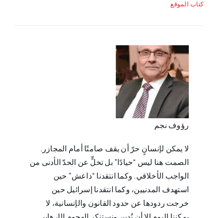
كتاب الموقع
رؤوف نجم
لا يمكن لإنسانٍ حرّ أن يقف صامتًا أمام المجازر.
الصمت هنا ليس “حيادًا” بل تخلٍّ عن الحدّ الأدنى من
الواجب الأخلاقي. وكما ‏انتقدنا “داعش” حين
استهدف المدنيين، وكما انتقدنا إسرائيل حين
خرجت ردودها عن حدود القانون والإنسانية، لا
يمكننا اليوم إلا ‏أن نُدين ونستنكر الهجوم الإرهابي