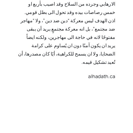
الارهابي وجرده من السلاح وقد اصيب بأربع او
خمس رصاصات بيده وقد تحول الى بطل قومي.
اذن
الهدف ليس معركة “دين ضد دين”، ولا “مهاجر
ضد مجتمع”، بل انه معركة مجتمعٍ يريد أن يبقى
مفتوحًا لانه في حاجة الى مهاجرين، ولكنه ايضاً
يريد ان يكون آمنًا دون ان يُساوم على كرامة
الضحايا، ولا ان يسمح للكراهية، أيًا كان مصدرها، أن
تُعيد تشكيل قيمه.‏
alhadath.ca