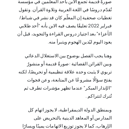
صورةٌ قديمة تجمع الابن بأحد المعلّمين في مؤسسة
تُقدّم دروسًا في اللغة ‏العربية وتلاوة القرآن. وتقول
تغطيات صحفية إن المعلّم كان قد نشر في شباط/
فبراير 2022 تعليقًا يصف فيه الابن بأنه “أحد ‏طلابي
الأعزاء” بعد اجتياز دروس القراءة والتجويد، قبل أن
يعود اليوم ليُدين الهجوم ويتبرأ منه‎.
وهنا يجب الفصل بوضوح بين الاستغلال الدعائي
وبين القرائن القضائية‎: ‎صورةٌ قديمة أو منشورٌ
تربوي لا يثبت وحده علاقة ‏تنظيمية أو تحريضًا، لكنه
يفتح سؤالًا مشروعًا عن المتابعة، وعن فجوات
“الإنذار المبكر” عندما تظهر مؤشرات تطرف ثم
تُترك ‏لتتراكم‎. ‎
وبمنطق الدولة الديمقراطية، لا يجوز اتهام كل
المدارس أو المعاهد الدينية بالتحريض على
الإرهاب، كما لا يجوز توزيع ‏الاتهامات يمينًا ويسارًا