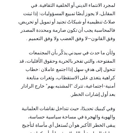
لمجرد الانتماء الديني أو الخلفية الثقافية. في
المقابل، لا يجوز أيضًا تمييع المسؤوليات: إذا ثبتت
صلاتٌ ‏تنظيمية أو شبكاتُ تجنيد أو تمويل أو تحريض،
فالمحاسبة يجب أن تكون صارمة ومحددة المصدر
وفق القانون—لا وفق ‏الغضب ولا وفق التعميم‎. ‎
ولأن ما حدث في سيدني يذكّر بأن المجتمعات
المفتوحة، والتي تفخر بالحرية وحقوق الأقليات، قد
تتحول إلى هدفٍ سهل إذا اجتمع ‏عاملان‎: ‎خطاب
كراهية يتغذى على الاستقطاب، وثغرات متابعة
أمنية-اجتماعية، تترك “المشتبه بهم” خارج الرادار
بعد أول ‏إشارات الخطر‎.
وفي كيبيك تحديدًا، حيث تتداخل نقاشات العلمانية
والهوية والهجرة في مساحة سياسية حساسة،
يبقى الخطر الأكبر هو أن تُستغل ‏أي مأساة لتأجيج