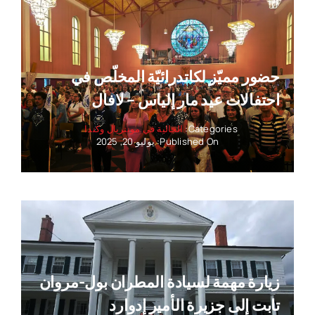
حضور مميّز لكاتدرائيّة المخلّص في
احتفالات عيد مار إلياس – لافال
Categories:
الجالية في مونتريال وكندا
Published On: يوليو 20, 2025
زيارة مهمة لسيادة المطران بول-مروان
تابت إلى جزيرة الأمير إدوارد