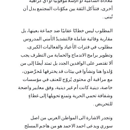
معاداة السامية أو الإسلاموفوبيا أو أي كراهية
أخرى، فتتآكل الثقة بين مكوّنات المجتمع بدل أن
تُبنى‎. ‎
المطلوب ليس خطابًا عقابيًا ضد جماعة بعينها، بل
مقاربة وقائية شاملة فالتشديدٌ الأمني المدروس
مطلوب في فترات الأعياد والفعاليات ‏الكبرى،
وتطوير برامج الاندماج والحماية من التطرف يجب
ألا تقتصر على الوافدين الجدد بل تمتد أيضًا إلى من
وُلدوا هنا ونشأوا في ‏بيئات قد يخترقها مُحرِّضون،
مع مراقبة أي محتوى يُروّج للعنف في مؤسسات
خاصة، دينية كانت أم غير دينية، وفق معايير ‏واضحة
وشفافة تحمي الحرية وتمنع تحويلها إلى غطاءٍ
للتحريض‎. ‎
وتجدر الاشارة الى المواطن العربي من اصل
سوري ويدعى احمد الاحمد هو من هاجم المسلح