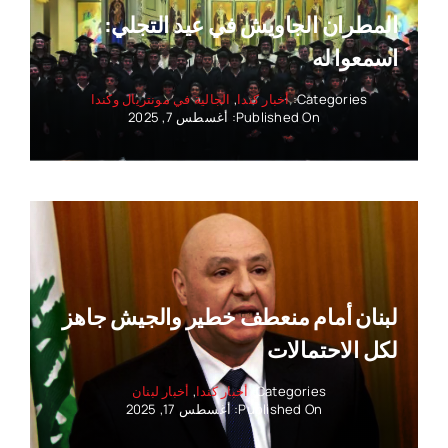
المطران الجاويش في عيد التجلي:
اسمعوا له
Categories:
أخبار كندا
,
الجالية في مونتريال وكندا
Published On: أغسطس 7, 2025
لبنان أمام منعطف خطير والجيش جاهز
لكل الاحتمالات
Categories:
أخبار كندا
,
أخبار لبنان
Published On: أغسطس 17, 2025