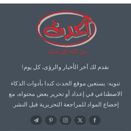
نقدم لك آخر الأخبار والرؤى، كل يوم!
تنويه: يستعين موقع الحدث كندا بأدوات الذكاء
الاصطناعي في إعداد أو تحرير بعض محتواه، مع
إخضاع المواد للمراجعة التحريرية قبل النشر.