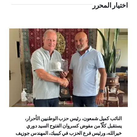
اختيار المحرر
النائب كميل شمعون، رئيس حزب الوطنيين الأحرار،
يستقبل كلّاً من مفوض كسروان الفتوح السيد دوري
خيرالله، ورئيس فرع الحزب في كيبيك، المهندس جوزيف