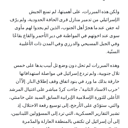
ولكن هذه المبررات، على أهميتها، لم تمنع الجيش
الإسرائيلي من تدمير منازل قرى الحافة الحدودية، ولم يرّف
له جفن عندما هجرّ أهل الجنوب، الذين لم يجدوا لهم مأوى
سوى عند اخوتهم في المواطنة في دير الأحمر والقاع بقاعًا
وفي الجبل المسيحي والدرزي وفي المدن ذات الأغلبية
السنّية.
وهذه المبررات لم تحل دون وضع تل أبيب يدها على خمس
تلال جنوبية، ولم تردع إسرائيل في مواصلة استهدافاتها
خارقة بذلك ما ورد في بنود اتفاق وقف إطلاق النار. إلاّ أن
“حرب الاسناد الثانية”، جاءت كردّ مباشر على اغتيال المرشد
الأعلى للثورة الإسلامية الإيرانية السابق السيد علي خامنئي،
والتي، ستؤدّي على الأرجح، إلى توسيع رقعة الاحتلال، إذ
تشير التقارير العسكرية، التي ترد إلى المسؤولين اللبنانيين،
إلى أن إسرائيل لن تكتفي بالمنطقة العازلة والمدّمرة