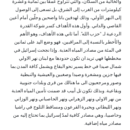
والخالية من السكان، والتي تتراوح عمقًا بين ثمانية وعشرة
كيلومترات من الغرب إلى الشرق، بل تسعى إلى الوصول
إلى النهر الأولي، وذلك لهدفين باتا واضحين وجلّين أمام أعين
القاصي والداني. وأول هذه الأهداف كسر شوكة القدرة
الردعية لـ “حزب الله”. أما ثاني هذه الأهداف، وهو الأهم
والأخطر بالنسبة إلى المراقبين، فهو وضع اليد على ثمانين
في المئة من مصادر المياه العذبة. وإذا نجحت إسرائيل في
مخططها فهي تريد ان تكون حدودها مع لبنان نهر الاولي
شمال صيدا في خط يسير نحو البقاع ويشمل كافة المدن بما
فيها جزين ومشغرة وصيدا وصغبين والعيشية والنبطية
وصور ومرجعيون الى ما هنالك من قرى وبلدات جنوبية
وبقاعية. وبذلك تكون تل أبيب قد ضمنت تأمين المياه العذبة
من نهر الاولي ونهر الزهراني ونهر الحاصباني ونهر الوزاني
ونهر الليطاني وبحيرة القرعون ومساقط الثلوج في راشيا
وحاصبيا، وهي مصادر كافية لمدّ إسرائيل بما تحتاج إليه من
مصادر مياه إضافية.