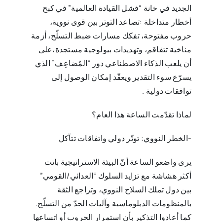
الجديد في خانة “فشل القيادة العالمية” في كبح
أخطار متداخلة‎: ‎تصاعد التوتر بين قوى نووية،
حروب مفتوحة، تفكك مسارات ضبط التسلّح، أزمة
مناخية تتفاقم، وتهديدات ‏بيولوجية مستجدة،على
أن يلعب الذكاء الاصطناعي دور “المُضاعِف” الذي
يسرّع سوء التقدير ويعقّد إمكان الوصول ‏إلى
توافقات دولية‎. ‎
لماذا تقدّمت الساعة هذا العام؟
‎-‎الخطر النووي: توتّر دولي واتفاقات تتآكل
يرى واضعو الساعة أنّ البيئة الاستراتيجية باتت
أكثر هشاشة مع تزايد السلوك “العدائي/القومي”
بين دول تملك السلاح ‏النووي، وتراجع الثقة
بالمنظومات الدبلوماسية وآليات الحدّ من التسلّح‎.
‎كما أعادوا التذكير بأن استمرار الحروب أو ‏اتساعها