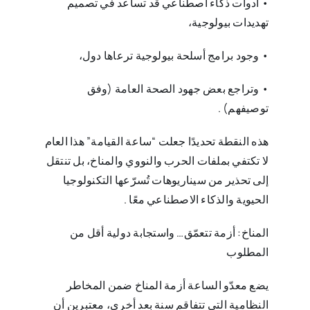
• أدوات ذكاء اصطناعي قد تساعد في تصميم
تهديدات بيولوجية،
• وجود برامج أسلحة بيولوجية ترعاها دول،
• وتراجع بعض جهود الصحة العامة (وفق
توصيفهم)‏‎. ‎
هذه النقطة تحديدًا جعلت “ساعة القيامة” هذا العام
لا تكتفي بملفات الحرب والنووي والمناخ، بل تنتقل
إلى تحذير من ‏سيناريوهات تُسرّعها التكنولوجيا
الحيوية والذكاء الاصطناعي معًا‎. ‎
المناخ: أزمة تتعمّق… واستجابة دولية أقل من
المطلوب
يضع معدّو الساعة أزمة المناخ ضمن المخاطر
النظامية التي تتفاقم سنة بعد أخرى، معتبرين أن