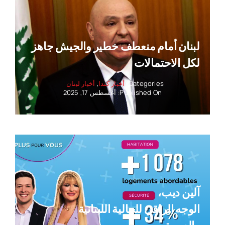
لبنان أمام منعطف خطير والجيش جاهز
لكل الاحتمالات
Categories:
أخبار كندا
,
أخبار لبنان
Published On: أغسطس 17, 2025
آلين ديب،
الوجه الراقي للجالية اللبنانية