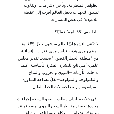
الظواهر المتطرفة، ‏وتأخر الالتزامات، وتفاوت
تطبيق التعهدات يجعل العالم أقرب إلى “نقطة
اللاعودة” في بعض المسارات‎. ‎
ماذا تعني “85 ثانية” عمليًا؟
لا تدّعي النشرة أنّ العالم سينتهي خلال 85 ثانية.
الرقم رمزي هدفه قياس مدى اقتراب الإنسانية
من “منطقة الخطر ‏القصوى” بحسب تقدير مجلس
علمي-أمني تابع للنشرة. الفكرة الأساسية: كلما
تداخلت الأزمات—النووي والحروب ‏والمناخ
والتكنولوجيا والبيولوجيا—تقلّ مساحة المناورة
السياسية، وترتفع احتمالات الخطأ القاتل‎. ‎
وفي خلاصة البيان، يطلب واضعو الساعة إجراءات
محددة‎: ‎خفض مخاطر السلاح النووي، وضع قواعد
دولية ‏لاستخدامات الذكاء الاصطناعي، واتفاقات