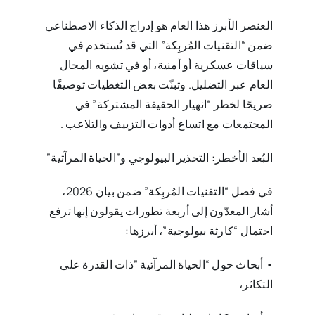
العنصر الأبرز هذا العام هو إدراج الذكاء الاصطناعي
ضمن “التقنيات المُربِكة” التي قد تُستخدم في
سياقات عسكرية أو ‏أمنية، أو في تشويه المجال
العام عبر التضليل. وتبنّت بعض التغطيات توصيفًا
صريحًا لخطر “انهيار الحقيقة ‏المشتركة” في
المجتمعات مع اتساع أدوات التزييف والتلاعب‎. ‎
البُعد الأخطر: التحذير البيولوجي و”الحياة المرآتية‎”‎
في فصل “التقنيات المُربِكة” ضمن بيان 2026،
أشار المعدّون إلى أربعة تطورات يقولون إنها ترفع
احتمال “كارثة ‏بيولوجية”، أبرزها‎:‎
• أبحاث حول ‏‎“‎الحياة المرآتية‎” ‎ذات القدرة على
التكاثر،