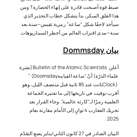
ضبط قوة ‏أصبحت قادرة على إنهاء الحضارة؟ ومن
هذا القلق المبكر، بدأ يتشكل خطاب التحذير الذي
سيأخذ لاحقًا ‏شكل “ساعة” رمزية تقيس—سنة بعد
سنة—مدى اقتراب العالم من أخطر السيناريوهات‎.‎
بيان Dommsday
أعلن ‏Bulletin of the Atomic Scientists ‎‏(نشرة
علماء الذرّة) أنّ “ساعة القيامة‏‎” (Doomsday
‎Clock) ‎باتت عند 85 ثانية قبل منتصف الليل، وهو
أقرب توقيت في تاريخها إلى ما تعتبره الجماعة
العلمية رمزًا ‏لـ“كارثة عالمية”. وجاء القرار بعد
تحريك العقارب 4 ثوانٍ إلى الأمام مقارنة بعام
2025‏‎. ‎
البيان الصادر في 27 كانون الثاني/يناير يضع التقدّم