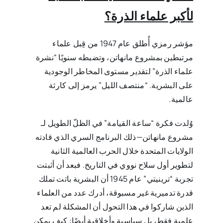
لأكبر علماء الذرة؟‎
مؤشر رمزي أُطلق عام 1947 من قِبل علماء
مرتبطين بمشروع مانهاتن، وتضبطه سنويًا “نشرة
علماء ‏الذرة” لتقدير مستوى المخاطر الوجودية
على البشرية. “منتصف الليل” يرمز إلى كارثة
عالمية‎.‎
وُلدت فكرة “ساعة القيامة” في الظلّ الطويل لـ
مشروع مانهاتن‎—‎ذلك البرنامج السري الذي قادته
‏الولايات المتحدة خلال الحرب العالمية الثانية
لتطوير أول سلاح نووي في التاريخ. فبعد أن أثبتت
تجربة ‏‏“ترينيتي” عام 1945 أن البشرية باتت تملك
قدرة تدميرية غير مسبوقة، أدرك عدد من العلماء
الذين ‏شاركوا في هذا التحول أن المشكلة لم تعد
علمية فقط، بل سياسية وأخلاقية أيضًا: كيف يمكن