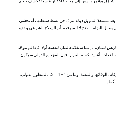
ا أن يتحوّل مؤتمر باريس إلى محطة اختبار قاسية تكشف حجم
 يعد مستعدًا لتمويل دولة تتردّد في بسط سلطتها، أو تخشى
دعم مقابل التزام واضح لا لبس فيه بأن السلاح الشرعي وحده
يس للبنان، بل بما سيقدّمه لبنان لنفسه أولًا. فإذا لم تتوحّد
ساعدات. أمّا إذا حُسم القرار، فإن المجتمع الدولي سيكون
فالمرحلة لم تعد تحتمل لعبة “أيش يا خال”. إنها مرحلة الأرقام، الوقائع، والتنفيذ. وما بين 1 + 1 = 2، بالمنظور الدولي،