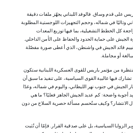
يس على قدم وساق. فالوفد اللبناني يجهّز ملفات دقيقة
ي وتاليًا في شماله، وحجم التجهيزات اللوجستية المطلوبة
راجعة كل الخطط التشغيلية، بما فيها توزيع المعدات
 الجيش على حماية الحدود والحفاظ على الأمن الداخلي.
تقييم قائد الجيش في واشنطن، الذي أعطى صورة مفصّلة
بالغة أو مجاملة.
منتظرة من مؤتمر باريس للقوى العسكرية اللبنانية ستكون
ارك فيها غالبية القوى السياسية، على تنفيذ ما سبق أن
 الجيش في جنوب نهر الليطاني، واليوم في شماله، وغدًا
ريد أجوبة واضحة: كم عديد الجيش الجاهز فعليًا؟ ما هي
مال الانتشار؟ وكيف ستُحسم مسألة حصرية السلاح من دون
الزوايا السياسية، بل على صدقية القرار. فإمّا أن تُثبت