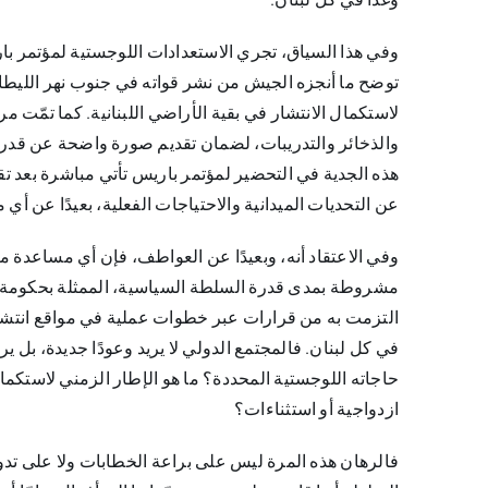
وفي هذا السياق، تجري الاستعدادات اللوجستية لمؤتمر بار
توضح ما أنجزه الجيش من نشر قواته في جنوب نهر الليطان
لاستكمال الانتشار في بقية الأراضي اللبنانية. كما تمّت م
والذخائر والتدريبات، لضمان تقديم صورة واضحة عن قدرة
هذه الجدية في التحضير لمؤتمر باريس تأتي مباشرة بعد 
عن التحديات الميدانية والاحتياجات الفعلية، بعيدًا عن أي م
وفي الاعتقاد أنه، وبعيدًا عن العواطف، فإن أي مساعدة 
مشروطة بمدى قدرة السلطة السياسية، الممثلة بحكومة تش
التزمت به من قرارات عبر خطوات عملية في مواقع انتشار
في كل لبنان. فالمجتمع الدولي لا يريد وعودًا جديدة، بل ي
حاجاته اللوجستية المحددة؟ ما هو الإطار الزمني لاستك
ازدواجية أو استثناءات؟
فالرهان هذه المرة ليس على براعة الخطابات ولا على تدوير 