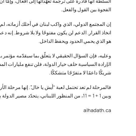
السلطة أنها قادرة على ترجمة تعهّداتها إلى أفعال، وإمّ
الفجوة بين القول والفعل.
إن المجتمع الدولي، الذي واكب لبنان في أحلك أزماته، لم
اتخاذ القرار. الدعم لن يكون مفتوحًا ولا بلا شروط. إنه 
هو الذي يحمي الحدود ويحفظ الداخل.
وعليه، فإن السؤال الحقيقي لا يتعلّق بما سيقدّمه مؤتمر بار
الإرادة السياسية خلف خيار الدولة، فلن تنفع مليارات الم
شريكًا داعمًا لا متفرّجًا متشككًا.
وبين 1 + 1 = 11، من المنظور اللبناني، يتحدّد مصير الدولة بأكملها.
alhadath.ca