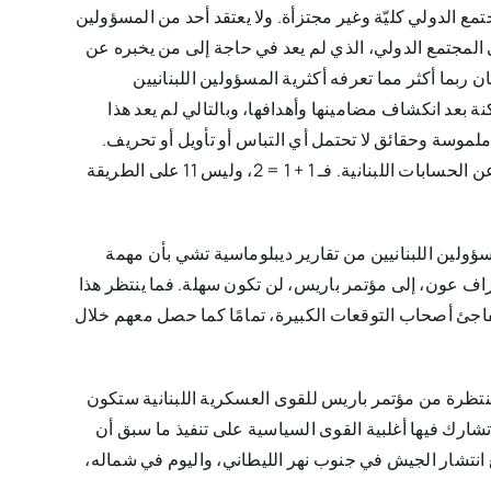
ع الدولي كليّة وغير مجتزأة. ولا يعتقد أحد من المسؤولين
لى المجتمع الدولي، الذي لم يعد في حاجة إلى من يخبره عن
ان ربما أكثر مما تعرفه أكثرية المسؤولين اللبنانيين
نة بعد انكشاف مضامينها وأهدافها، وبالتالي لم يعد هذا
ع ملموسة وحقائق لا تحتمل أي التباس أو تأويل أو تحريف.
فالمعادلات الحسابية لدى أصحاب القرار الدولي مختلفة عن الحسابات اللبنانية. فـ 1 + 1 = 2، وليس 11 على الطريقة
ؤولين اللبنانيين من تقارير ديبلوماسية تشي بأن مهمة
زاف عون، إلى مؤتمر باريس، لن تكون سهلة. فما ينتظر هذا
 يفاجئ أصحاب التوقعات الكبيرة، تمامًا كما حصل معهم خلال
منتظرة من مؤتمر باريس للقوى العسكرية اللبنانية ستكون
رك فيها أغلبية القوى السياسية على تنفيذ ما سبق أن
نتشار الجيش في جنوب نهر الليطاني، واليوم في شماله،