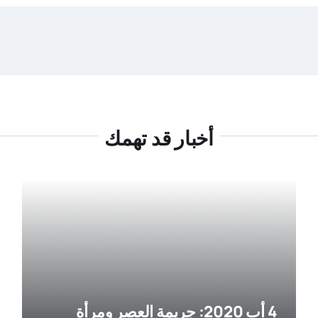
أخبار قد تهمك
4 أب 2020: جريمة العصر ومرأة