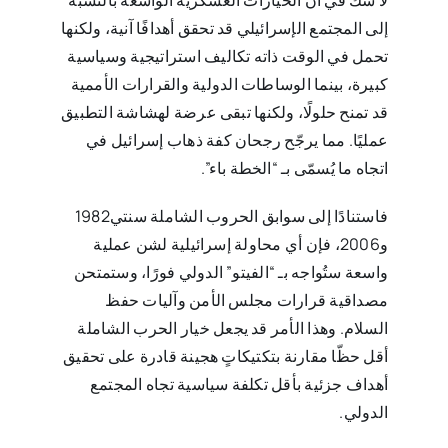
لا شكّ في أن الخيارات العسكرية الواسعة بالنسبة
إلى المجتمع الإسرائيلي قد تحقق أهدافًا آنية، ولكنها
تحمل في الوقت ذاته تكاليف استراتيجية وسياسية
كبيرة، بينما الوساطات الدولية والقرارات الأممية
قد تمنح حلولًا، ولكنها تبقى عرضة لهشاشة التطبيق
عمليًا. مما يرجّح رجحان كفة ذهاب إسرائيل في
اتجاه ما يُسمّى بـ “الخطة باء”.
فاستنادًا إلى سوابق الحروب الشاملة سنتي1982
و2006، فإن أي محاولة إسرائيلية لشن عملية
واسعة ستُواجه بـ “الفيتو” الدولي فورًا، وستمتحن
مصداقية قرارات مجلس الأمن وآليات حفظ
السلام. وهذا الأمر قد يجعل خيار الحرب الشاملة
أقل حظّا مقارنة بتكتيكاتٍ هجينة قادرة على تحقيق
أهداف جزئية بأقل تكلفة سياسية تجاه المجتمع
الدولي.