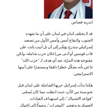
اندريه قصاص
قد لا يختلف اثنان في لبنان على أن ما شهده
الجنوب والبقاع أمس وأمس الأول من تصعيد
إسرائيلي متدرج يؤشّر إلى أن تل أبيب باتت على
قاب قوسين أو أدنى من إعلان حرب شاملة، ولكن
مفتوحة هذه المرّة، ضد أي هدف لـ “حزب الله”
تدّعي بأنه يشكّل خطرًا داهمًا ومستمرًا على أمنها
الاستراتيجي.
هكذا بدأت إسرائيل حربها الشاملة على لبنان قبل
نحو سنة من الآن، حيث انتقلت مما كان يُسمّى
“قواعد الاشتباك”، إلى استهداف القيادات
العسكرية وتفجير “البيجرات”، وصولًا إلى اغتيال