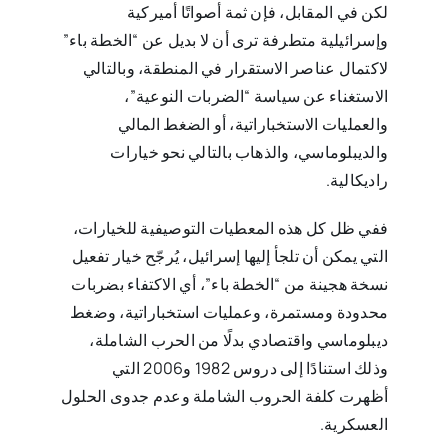
لكن في المقابل، فإن ثمة أصواتًا أميركية
وإسرائيلية متطرفة ترى أن لا بديل عن “الخطة باء”
لاكتمال عناصر الاستقرار في المنطقة، وبالتالي
الاستغناء عن سياسة “الضربات النوعية”،
والعمليات الاستخباراتية، أو الضغط المالي
والديبلوماسي، والذهاب بالتالي نحو خيارات
راديكالية.
ففي ظل كل هذه المعطيات التوصيفية للخيارات،
التي يمكن أن تلجأ إليها إسرائيل، يُرجّح خيار تفعيل
نسخة هجينة من “الخطة باء”، أي الاكتفاء بضربات
محدودة ومستمرة، وعمليات استخباراتية، وضغط
ديبلوماسي واقتصادي بدلًا من الحرب الشاملة،
وذلك استنادًا إلى دروس 1982 و2006 التي
أظهرت كلفة الحروب الشاملة وعدم جدوى الحلول
العسكرية.