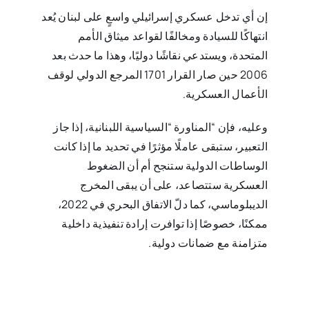
إن أي تدخل عسكري إسرائيلي واسعٍ على لبنان يُعد
انتهاكًا للسيادة ومخالفًا لقواعد ميثاق الأمم
المتحدة، ويستدعي نقاشًا دوليًا، وهذا ما حدث بعد
2006 حين صار القرار 1701 المرجع الدولي لوقف
الأعمال العسكرية.
وعليه، فإن “المناورة “السياسية اللبنانية، إذا جاز
التعبير، ستبقى عاملًا مؤثرًا في تحديد ما إذا كانت
الوساطات الدولية ستنجح أم أن الضغوط
العسكرية ستتصاعد، على أن يبقى المخرج
الديبلوماسي، كما دلّ الاتفاق البحري في 2022،
ممكنًا، خصوصًا إذا توافرت إرادة تنفيذية داخلية
متزامنة مع ضمانات دولية.