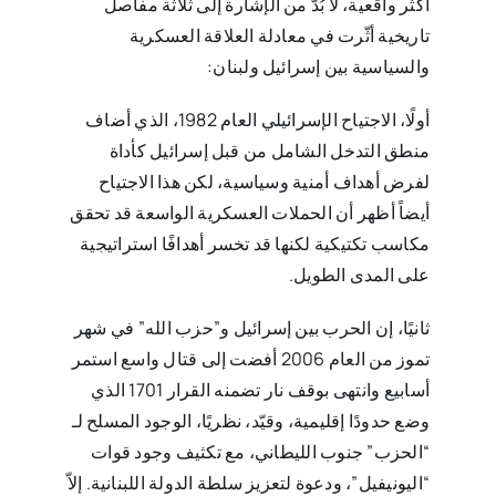
أكثر واقعية، لا بُدّ من الإشارة إلى ثلاثة مفاصل
تاريخية أثّرت في معادلة العلاقة العسكرية
والسياسية بين إسرائيل ولبنان:
أولًا، الاجتياح الإسرائيلي العام 1982، الذي أضاف
منطق التدخل الشامل من قبل إسرائيل كأداة
لفرض أهداف أمنية وسياسية، لكن هذا الاجتياح
أيضاً أظهر أن الحملات العسكرية الواسعة قد تحقق
مكاسب تكتيكية لكنها قد تخسر أهدافًا استراتيجية
على المدى الطويل.
ثانيًا، إن الحرب بين إسرائيل و”حزب الله” في شهر
تموز من العام 2006 أفضت إلى قتال واسع استمر
أسابيع وانتهى بوقف نار تضمنه القرار 1701 الذي
وضع حدودًا إقليمية، وقيّد، نظريًا، الوجود المسلح لـ
“الحزب” جنوب الليطاني، مع تكثيف وجود قوات
“اليونيفيل”، ودعوة لتعزيز سلطة الدولة اللبنانية. إلاّ