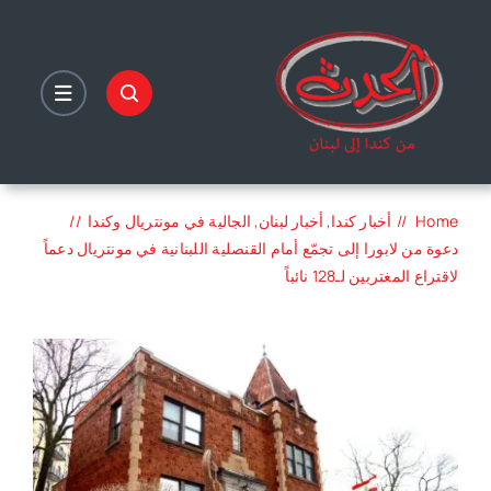
Ski
t
conten
Home
أخبار كندا
أخبار لبنان
الجالية في مونتريال وكندا
دعوة من لابورا إلى تجمّع أمام القنصلية اللبنانية في مونتريال دعماً
لاقتراع المغتربين لـ128 نائباً