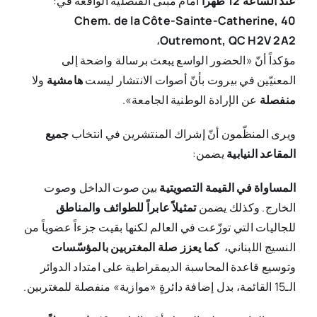
عند الساعة 12 ظهراً
أمام مبنى القنصلية الواقعة في:
40 Chem. de la Côte-Sainte-Catherine,
،
Outremont, QC H2V 2A2
مؤكداً أنّ «الحضور الواسع يبعث برسالة واضحة إلى
المعنيّين في بيروت بأنّ أصوات الانتشار ليست
هامشية
ولا
منفصلة
عن الإرادة الوطنية الجامعة».
ويرى المنظّمون أنّ إشراك المنتشرين في انتخاب
جميع
المقاعد النيابية
يضمن:
المساواة في القيمة التصويتية
بين صوت الداخل وصوت
الخارج. وكذلك يضمن
تمثيلاً عابراً للطوائف والمناطق
للجاليات التي توزّعت في العالم لكنها بقيت جزءاً عضوياً من
النسيج اللبناني،
كما يعزز صلة المغتربين بالمؤسّسات
وتوسيع قاعدة المحاسبة الديمقراطية على امتداد الدوائر
الـ15 القائمة، بدل إضافة دائرةٍ «موازية» منفصلة للمغتربين.