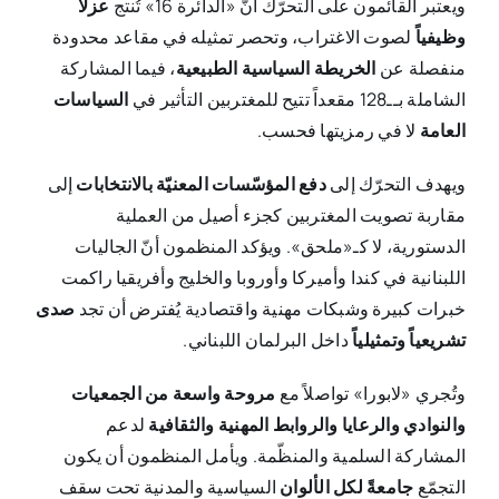
ويعتبر القائمون على التحرّك أنّ «الدائرة 16» تُنتج
عزلاً
وظيفياً
لصوت الاغتراب، وتحصر تمثيله في مقاعد محدودة
منفصلة عن
الخريطة السياسية الطبيعية
، فيما المشاركة
الشاملة بــ128 مقعداً تتيح للمغتربين التأثير في
السياسات
العامة
لا في رمزيتها فحسب.
ويهدف التحرّك إلى
دفع المؤسّسات المعنيّة بالانتخابات
إلى
مقاربة تصويت المغتربين كجزء أصيل من العملية
الدستورية، لا كـ«ملحق». ويؤكد المنظمون أنّ الجاليات
اللبنانية في كندا وأميركا وأوروبا والخليج وأفريقيا راكمت
خبرات كبيرة وشبكات مهنية واقتصادية يُفترض أن تجد
صدى
تشريعياً وتمثيلياً
داخل البرلمان اللبناني.
وتُجري «لابورا» تواصلاً مع
مروحة واسعة من الجمعيات
والنوادي والرعايا والروابط المهنية والثقافية
لدعم
المشاركة السلمية والمنظّمة. ويأمل المنظمون أن يكون
التجمّع
جامعةً لكل الألوان
السياسية والمدنية تحت سقف