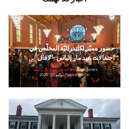
حضور مميّز لكاتدرائيّة المخلّص في
احتفالات عيد مار إلياس – لافال
Categories:
الجالية في مونتريال وكندا
Published On: يوليو 20, 2025