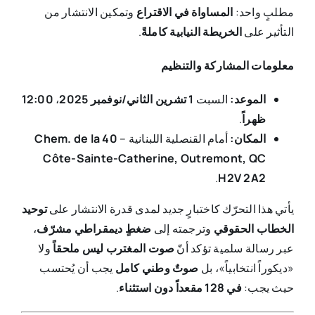
مطلبٍ واحد:
المساواة في الاقتراع
وتمكين الانتشار من
التأثير على
الخريطة النيابية كاملةً
.
معلومات المشاركة والتنظيم
الموعد
:
السبت
1
تشرين الثاني/نوفمبر 2025
،
12:00
ظهراً
.
المكان
:
أمام القنصلية اللبنانية –
40 Chem. de la
Côte-Sainte-Catherine, Outremont, QC
.
H2V 2A2
يأتي هذا التحرّك كاختبارٍ جديد لمدى قدرة الانتشار على
توحيد
الخطاب الحقوقي
وترجمته إلى
ضغطٍ ديمقراطي مشرّف
،
عبر رسالة سلمية تؤكد أنّ
صوت المغترب ليس ملحقاً
ولا
«ديكوراً انتخابياً»، بل
صوتٌ وطني كامل
يجب أن يُحتسب
حيث يجب:
في 128 مقعداً دون استثناء
.