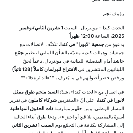
رؤوف نجم
الحدث كندا – مونتريال | السبت
1
تشرين الثاني/نوفمبر
2025
، الساعة
12:00
ظهراً
بدعوةٍ من
جمعية “لابورا” في كندا
، تتكثّف الاتصالات مع
جمعيات وهيئات كندية معنيّة بالشأن اللبناني لتنظيم
تجمّع
حاشد
أمام القنصلية اللبنانية في مونتريال، دعماً لحقّ
اللبنانيين المنتشرين في
الاقتراع للبرلمان كاملاً (128 نائباً)
ورفض حصر أصواتهم في ما يُعرف بـ**«الدائرة 16»**.
في اتصالٍ مع «الحدث كندا»، شدّد
السيد ملحم طوق ممثل
لابورا في كندا،
على أنّ «المغتربين
شركاء كاملون
في تقرير
المسار الوطني، ومن حقّهم ممارسة
ذات الحقوق المواطنية
أسوةً بالمقيمين، بلا قيدٍ أو اجتزاء». ودعا طوق أبناء الجالية
إلى المشاركة بكثافة في التجمّع يوم
السبت 1 تشرين الثاني