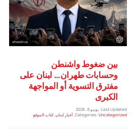
بين ضغوط واشنطن
وحسابات طهران… لبنان على
مفترق التسوية أو المواجهة
الكبرى
Last Updated: يونيو 9, 2026
Uncategorized
Categories:
,
أخبار لبنان
,
كتاب الموقع