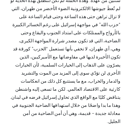
سنتين من عهده. وهذه الحملة لم تكن لتنطلق بهذه الحدّية لو
لم تُعطَ جيوشها الالكترونية الضوء الأخضر من طهران، التي
لا تزال تراهن حتى هذه الساعة وحتى قيام الساعة على
“حزب الله” في مواجهة إسرائيل على رغم الخسائر الكبيرة
بالأرواح والممتلكات على امتداد الجنوب والبقاع وحتى
الضاحية، التي قد تكون مصدر شرارة المواجهة الكبرى،
وهي، أي طهران، لا تخفي بأنها تستعمل “الحزب” كورقة قد
تكون الأخيرة لديها في مفاوضاتها مع الأميركيين، الذين
يصرّون على الذهاب إلى الخيارات السلمية، لأن الخيارات
الأخرى لن تؤدّي سوى إلى المزيد من الموت والتشريد
والدمار والخراب، مع ما يستتبع كل ذلك من انعكاسات
كارثية على الاقتصاد العالمي. لكن ما تسعى إليه واشنطن
يتناقض كليًا مع الواقع الذي تحاول إسرائيل فرضه في لبنان.
وهذا ما بدا واضحًا من خلال استهدافها الضاحية الجنوبية في
معادلة جديدة – قديمة، وهي أن أمن الضاحية من أمن
الجليل.