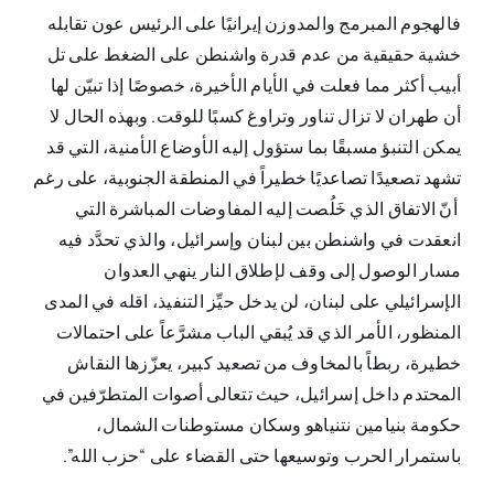
فالهجوم المبرمج والمدوزن إيرانيًا على الرئيس عون تقابله
خشية حقيقية من عدم قدرة واشنطن على الضغط على تل
أبيب أكثر مما فعلت في الأيام الأخيرة، خصوصًا إذا تبيّن لها
أن طهران لا تزال تناور وتراوغ كسبًا للوقت. وبهذه الحال لا
يمكن التنبؤ مسبقًا بما ستؤول إليه الأوضاع الأمنية، التي قد
تشهد تصعيدًا تصاعديًا خطيراً في المنطقة الجنوبية، على رغم
أنّ الاتفاق الذي خَلُصت إليه المفاوضات المباشرة التي
انعقدت في واشنطن بين لبنان وإسرائيل، والذي تحدَّد فيه
مسار الوصول إلى وقف لإطلاق النار ينهي العدوان
الإسرائيلي على لبنان، لن يدخل حيِّز التنفيذ، اقله في المدى
المنظور، الأمر الذي قد يُبقي الباب مشرَّعاً على احتمالات
خطيرة، ربطاً بالمخاوف من تصعيد كبير، يعزّزها النقاش
المحتدم داخل إسرائيل، حيث تتعالى أصوات المتطرّفين في
حكومة بنيامين نتنياهو وسكان مستوطنات الشمال،
باستمرار الحرب وتوسيعها حتى القضاء على “حزب الله”.