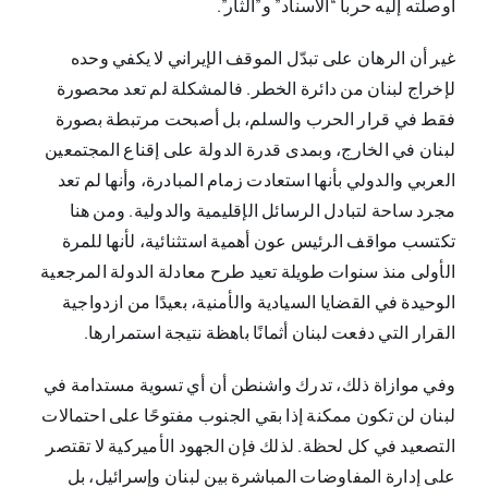
أوصلته إليه حربا “الاسناد” و”الثأر”.
غير أن الرهان على تبدّل الموقف الإيراني لا يكفي وحده
لإخراج لبنان من دائرة الخطر. فالمشكلة لم تعد محصورة
فقط في قرار الحرب والسلم، بل أصبحت مرتبطة بصورة
لبنان في الخارج، وبمدى قدرة الدولة على إقناع المجتمعين
العربي والدولي بأنها استعادت زمام المبادرة، وأنها لم تعد
مجرد ساحة لتبادل الرسائل الإقليمية والدولية. ومن هنا
تكتسب مواقف الرئيس عون أهمية استثنائية، لأنها للمرة
الأولى منذ سنوات طويلة تعيد طرح معادلة الدولة المرجعية
الوحيدة في القضايا السيادية والأمنية، بعيدًا من ازدواجية
القرار التي دفعت لبنان أثمانًا باهظة نتيجة استمرارها.
وفي موازاة ذلك، تدرك واشنطن أن أي تسوية مستدامة في
لبنان لن تكون ممكنة إذا بقي الجنوب مفتوحًا على احتمالات
التصعيد في كل لحظة. لذلك فإن الجهود الأميركية لا تقتصر
على إدارة المفاوضات المباشرة بين لبنان وإسرائيل، بل