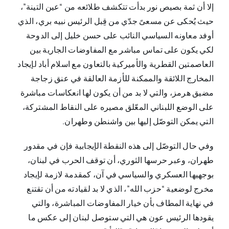
إلا أن ثمة بصيص نور بدأت تتكشف طلائعه من “عين التينة”،
حيث يُحكى عن مسعىً جدّي من قِبل الرئيس نبيه بري، الذي
أوفد معاونه السياسي النائب على حسن خليل إلى الدوحة
لكي يكون على تماس مباشر مع المفاوضات الجارية بين
العاصمتين القطرية والأميركية بالتعاون مع اسلام أباد لإيجاد
المخارج اللائقة والممكنة للأزمة العالقة في عنق زجاجة
مضيق هرمز، والتي لا بد من أن يكون لها انعكاسات مباشرة
على الوضع اللبناني المعّلق مصيره على النقاط المشتركة،
التي يمكن التوصّل إليها بين واشنطن وطهران.
وفي حال التوصّل إلى هذه النقطة الإيجابية فإن في مقدور
طهران، وعبر حرسها الثوري، أن توقف الحرب في لبنان،
بوجهيها العسكري والسياسي في آن، كمقدمة لازمة لإيجاد
مخرج لوضعية “حزب الله”، الذي لا بد لقيادته من أن تقتنع
في نهاية المطاف بأن خيار المفاوضات المباشرة، والتي
يقودها الرئيس عون هي التي ستوصل لبنان إلى عكس ما