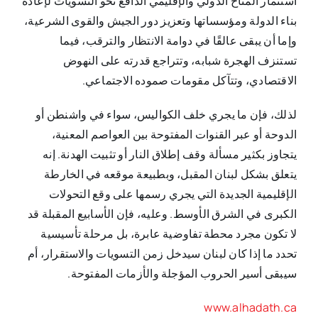
استثمار المناخ الدولي والإقليمي الدافع نحو التسويات لإعادة
بناء الدولة ومؤسساتها وتعزيز دور الجيش والقوى الشرعية،
وإما أن يبقى عالقًا في دوامة الانتظار والترقب، فيما
تستنزف الهجرة شبابه، وتتراجع قدرته على النهوض
الاقتصادي، وتتآكل مقومات صموده الاجتماعي.
لذلك، فإن ما يجري خلف الكواليس، سواء في واشنطن أو
الدوحة أو عبر القنوات المفتوحة بين العواصم المعنية،
يتجاوز بكثير مسألة وقف إطلاق النار أو تثبيت الهدنة. إنه
يتعلق بشكل لبنان المقبل، وبطبيعة موقعه في الخارطة
الإقليمية الجديدة التي يجري رسمها على وقع التحولات
الكبرى في الشرق الأوسط. وعليه، فإن الأسابيع المقبلة قد
لا تكون مجرد محطة تفاوضية عابرة، بل مرحلة تأسيسية
تحدد ما إذا كان لبنان سيدخل زمن التسويات والاستقرار، أم
سيبقى أسير الحروب المؤجلة والأزمات المفتوحة.
www.alhadath.ca