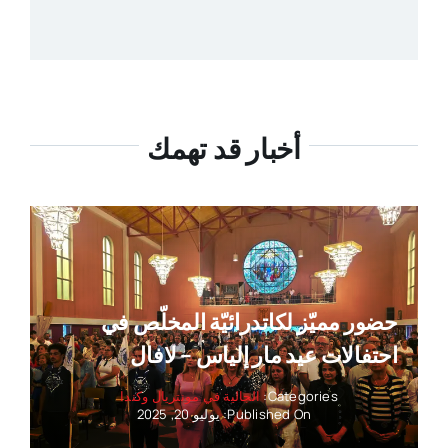
أخبار قد تهمك
حضور مميّز لكاتدرائيّة المخلّص في
احتفالات عيد مار إلياس – لافال
Categories:
الجالية في مونتريال وكندا
Published On: يوليو 20, 2025