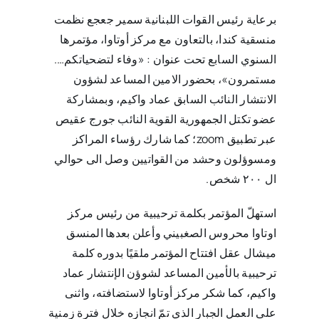
برعاية رئيس القوات اللبنانية سمير جعجع نظمت
منسقية كندا، بالتعاون مع مركز أوتاوا، مؤتمرها
السنوي السابع تحت عنوان : «وفاء لتضحياتكم….
مستمرون»، بحضور الامين المساعد لشؤون
الانتشار النائب السابق عماد واكيم، وبمشاركة
عضو تكتل الجمهورية القوية النائب جورج عقيص
عبر تطبيق zoom؛ كما شارك رؤساء المراكز
ومسوؤلون وحشد من القواتيين وصل الى حوالي
ال ٢٠٠ شخص.
استهلّ المؤتمر بكلمة ترحيبية من رئيس مركز
اوتاوا محروس الصغبيني وأعلن بعدها المنسق
ميشال عقل افتتاح المؤتمر ملقيًا بدوره كلمة
ترحيبية بالأمين المساعد لشوؤن الإنتشار عماد
واكيم، كما شكر مركز أوتاوا لاستضافته، واثنى
على العمل الجبار الذي تمّ انجازه خلال فترة زمنية