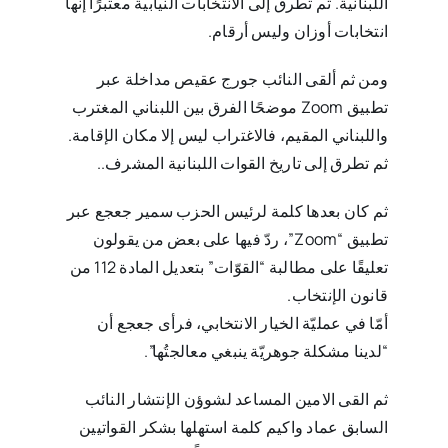
اللبنانية. ثم تطرق إلى الانتخابات النيابية معتبرًا إنها
انتخابات أوزان وليس أرقام.
ومن ثم ألقى النائب جورج عقيص مداخلة عبر
تطبيق Zoom موضحًا الفرق بين اللبناني المغترب
واللبناني المقيم، فالاغتراب ليس إلا مكان الإقامة.
ثم تطرق إلى تاريخ القوات اللبنانية المشرف..
ثم كان بعدها كلمة لرئيس الحزب سمير جعجع عبر
تطبيق “Zoom”، ردّ فيها على بعض من يقولون
تعليقًا على مطالبة “القوّات” بتعديل المادة 112 من
قانون الإنتخاب.
أمّا في عمليّة الخيار الانتخابي، فرأى جعجع أن
“لدينا مشكلة جوهريّة ينبغي معالجتُها”.
ثم القى الامين المساعد لشوؤن الإنتشار النائب
السابق عماد واكيم كلمة استهلها بشكر القواتيين