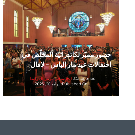
حضور مميّز لكاتدرائيّة المخلّص في
احتفالات عيد مار إلياس – لافال
Categories:
الجالية في مونتريال وكندا
Published On: يوليو 20, 2025