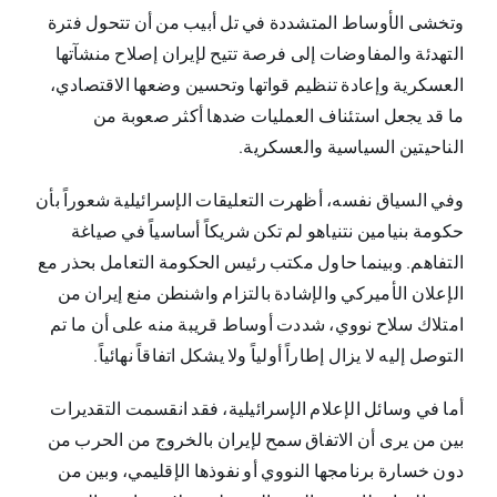
وتخشى الأوساط المتشددة في تل أبيب من أن تتحول فترة
التهدئة والمفاوضات إلى فرصة تتيح لإيران إصلاح منشآتها
العسكرية وإعادة تنظيم قواتها وتحسين وضعها الاقتصادي،
ما قد يجعل استئناف العمليات ضدها أكثر صعوبة من
الناحيتين السياسية والعسكرية.
وفي السياق نفسه، أظهرت التعليقات الإسرائيلية شعوراً بأن
حكومة بنيامين نتنياهو لم تكن شريكاً أساسياً في صياغة
التفاهم. وبينما حاول مكتب رئيس الحكومة التعامل بحذر مع
الإعلان الأميركي والإشادة بالتزام واشنطن منع إيران من
امتلاك سلاح نووي، شددت أوساط قريبة منه على أن ما تم
التوصل إليه لا يزال إطاراً أولياً ولا يشكل اتفاقاً نهائياً.
أما في وسائل الإعلام الإسرائيلية، فقد انقسمت التقديرات
بين من يرى أن الاتفاق سمح لإيران بالخروج من الحرب من
دون خسارة برنامجها النووي أو نفوذها الإقليمي، وبين من