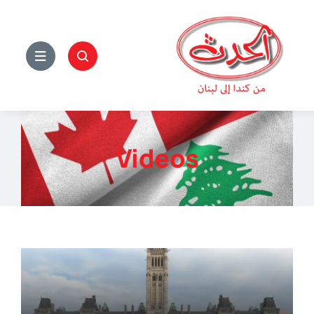
Ski
t
conten
Videos