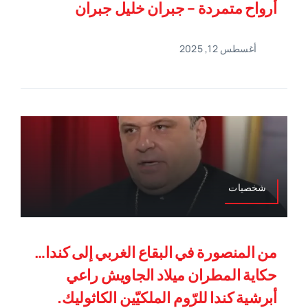
أرواح متمردة – جبران خليل جبران
أغسطس 12, 2025
شخصيات
من المنصورة في البقاع الغربي إلى كندا…
حكاية المطران ميلاد الجاويش راعي
أبرشية كندا للرّوم الملكيّين الكاثوليك.