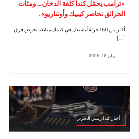
«ترامب يحمّل كندا كلفة الدخان… ومئات
الحرائق تحاصر كيبيك وأونتاريو».
أكثر من 160 حريقاً يشتعل في كيبيك متابعة تخوض فرق
[...]
يوليو 18, 2026
أخبار كندا,رئيس التحرير