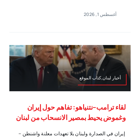
أغسطس 1, 2026
أخبار لبنان,كتاب الموقع
لقاء ترامب–نتنياهو: تفاهم حول إيران
وغموض يحيط بمصير الانسحاب من لبنان
إيران في الصدارة ولبنان بلا تعهدات معلنة واشنطن –