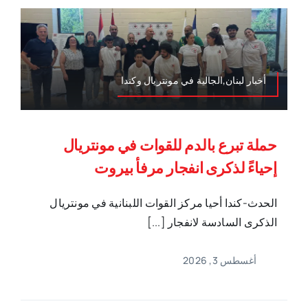
أخبار لبنان,الجالية في مونتريال وكندا
حملة تبرع بالدم للقوات في مونتريال
إحياءً لذكرى انفجار مرفأ بيروت
الحدث-كندا أحيا مركز القوات اللبنانية في مونتريال
الذكرى السادسة لانفجار [...]
أغسطس 3, 2026