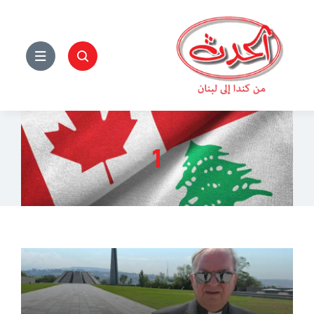
Ski
t
conten
1