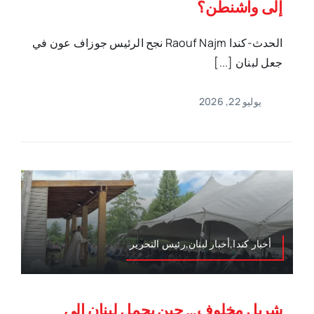
إلى واشنطن؟
الحدث-كندا Raouf Najm نجح الرئيس جوزاف عون في
جعل لبنان [...]
يوليو 22, 2026
أخبار كندا,أخبار لبنان,رئيس التحرير
شربل مخلوف… حين يحمل لبنان إلى