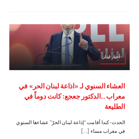
أخبار لبنان
العشاء السنوي لـ «اذاعة لبنان الحر» في
معراب ..الدكتور جعجع: كانت دوماً في
الطليعة
الحدث-كندا أقامت “إذاعة لبنان الحرّ” عشاءها السنوي
في معراب مساء [...]