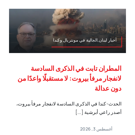
أخبار لبنان,الجالية في مونتريال وكندا
المطران تابت في الذكرى السادسة
لانفجار مرفأ بيروت: لا مستقبلًا واعدًا من
دون عدالة
الحدث-كندا في الذكرى السادسة لانفجار مرفأ بيروت،
أصدر راعي أبرشية [...]
أغسطس 3, 2026