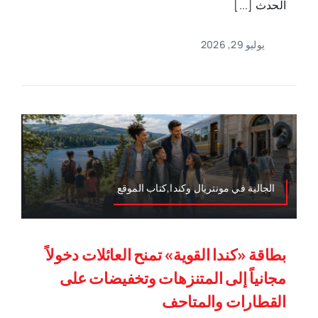
الحدث [...]
يوليو 29, 2026
الجالية في مونتريال وكندا,كتاب الموقع
بطاقة «كندا القوية» تمنح العائلات دخولاً
مجانياً إلى المتنزهات وتخفيضات على
القطارات والمتاحف