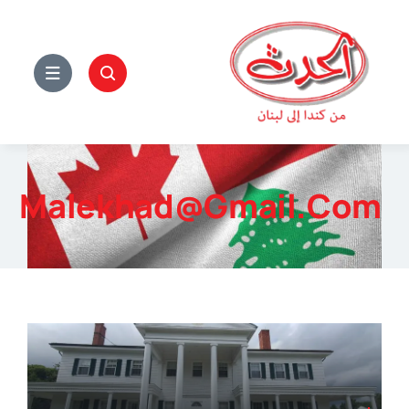
Ski
t
conten
Malekhad@gmail.com