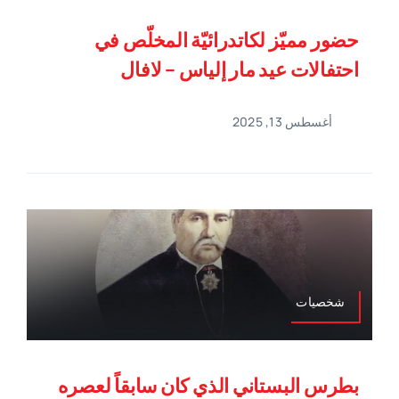
حضور مميّز لكاتدرائيّة المخلّص في
احتفالات عيد مار إلياس – لافال
أغسطس 13, 2025
شخصيات
بطرس البستاني الذي كان سابقاً لعصره