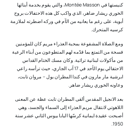
كنيستها في Montée Masson، والتي يقوم بخدمة أبنائها
الخوري ريشار ضاهر، الذي واكب كل هذه الاحتفالات بروح
أبوية، على رغم ما يعانيه من الآم في وركه اضطرته لملازمة
كرسيه المتحرك.
ومع الصلاة المشفوعة بمحبة العذراء مريم كان للمؤمنين
فسحة من التمتع بما قدّمه لهم المتطوعون من أبناء الرعية
من مأكولات لبنانية تراثية. وكان مسك الختام القداس
الاحتفالي يوم الأحد في 17 آب الجاري، حيث ترأسه راعي
ابرشية مار مارون في كندا المطران بول – مروان تابت،
وعاونه الخوري ريشار ضاهر.
بعد الانجيل المقدس ألقى المطران تابت عظة عن المعنى
اللاهوتي لانتقال مريم العذراء إلى السماء والجسد، وهي
أصبحت عقيدة ايمانية كرسّها البابا بيوس الثاني عشر سنة
1950.