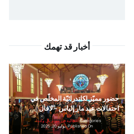
أخبار قد تهمك
حضور مميّز لكاتدرائيّة المخلّص في
احتفالات عيد مار إلياس – لافال
Categories:
الجالية في مونتريال وكندا
Published On: يوليو 20, 2025