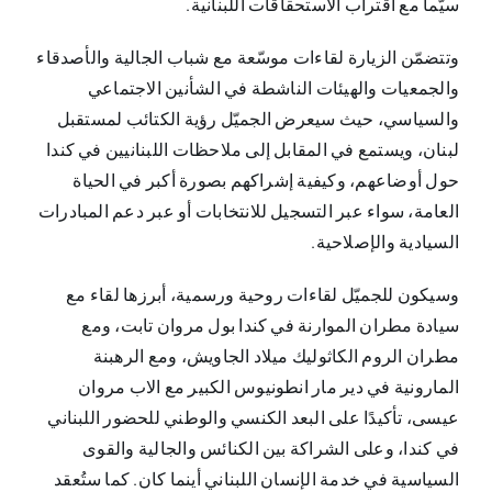
سيّما مع اقتراب الاستحقاقات اللبنانية.
وتتضمّن الزيارة لقاءات موسّعة مع شباب الجالية والأصدقاء
والجمعيات والهيئات الناشطة في الشأنين الاجتماعي
والسياسي، حيث سيعرض الجميّل رؤية الكتائب لمستقبل
لبنان، ويستمع في المقابل إلى ملاحظات اللبنانيين في كندا
حول أوضاعهم، وكيفية إشراكهم بصورة أكبر في الحياة
العامة، سواء عبر التسجيل للانتخابات أو عبر دعم المبادرات
السيادية والإصلاحية.
وسيكون للجميّل لقاءات روحية ورسمية، أبرزها لقاء مع
سيادة مطران الموارنة في كندا بول مروان تابت، ومع
مطران الروم الكاثوليك ميلاد الجاويش، ومع الرهبنة
المارونية في دير مار انطونيوس الكبير مع الاب مروان
عيسى، تأكيدًا على البعد الكنسي والوطني للحضور اللبناني
في كندا، وعلى الشراكة بين الكنائس والجالية والقوى
السياسية في خدمة الإنسان اللبناني أينما كان. كما ستُعقد