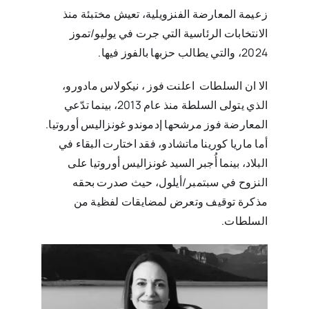
زعيمة المعارضة الفنزويلية، تعيش مختبئة منذ
الانتخابات الرئاسية التي جرت في يوليو/تموز
2024، والتي يطالب حزبها بالفوز فيها.
الا ان السلطات اعلنت فوز ، نيكولاس مادورو،
الذي يتولى السلطة منذ عام 2013، بينما تدّعي
المعارضة فوز مرشحها إدموندو غونزاليس أوروتيا.
أما ماريا كورينا ماتشادو، فقد اختارت البقاء في
البلاد، بينما أُجبر السيد غونزاليس أوروتيا على
النزوح في سبتمبر/أيلول، حيث صدرت بحقه
مذكرة توقيف وتعرض لمضايقات لفظية من
السلطات.