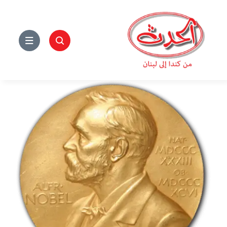
Ski
t
conten