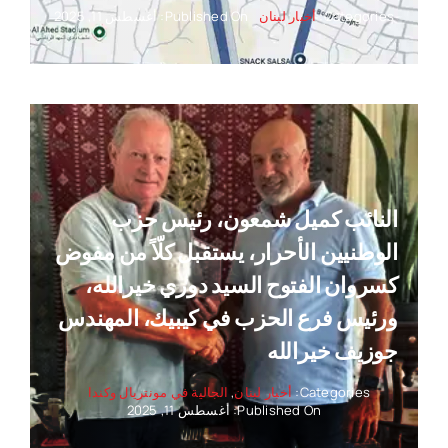
Categories:
أخبار لبنان
Published On: أغسطس 11, 2025
النائب كميل شمعون، رئيس حزب
الوطنيين الأحرار، يستقبل كلّاً من مفوض
كسروان الفتوح السيد دوري خيرالله،
ورئيس فرع الحزب في كيبيك، المهندس
جوزيف خيرالله
Categories:
أخبار لبنان
,
الجالية في مونتريال وكندا
Published On: أغسطس 11, 2025