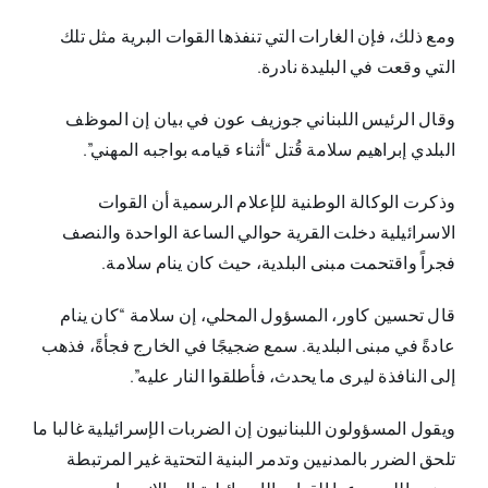
ومع ذلك، فإن الغارات التي تنفذها القوات البرية مثل تلك
التي وقعت في البليدة نادرة.
وقال الرئيس اللبناني جوزيف عون في بيان إن الموظف
البلدي إبراهيم سلامة قُتل “أثناء قيامه بواجبه المهني”.
وذكرت الوكالة الوطنية للإعلام الرسمية أن القوات
الاسرائيلية دخلت القرية حوالي الساعة الواحدة والنصف
فجراً واقتحمت مبنى البلدية، حيث كان ينام سلامة.
قال تحسين كاور، المسؤول المحلي، إن سلامة “كان ينام
عادةً في مبنى البلدية. سمع ضجيجًا في الخارج فجأةً، فذهب
إلى النافذة ليرى ما يحدث، فأطلقوا النار عليه”.
ويقول المسؤولون اللبنانيون إن الضربات الإسرائيلية غالبا ما
تلحق الضرر بالمدنيين وتدمر البنية التحتية غير المرتبطة