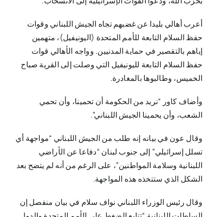
بحزب الله، ودعوا القوات الإسرائيلية إلى الانسحاب.
أعرب أهالي بليدا عن غضبهم تجاه الجيش اللبناني وقوات
حفظ السلام التابعة للأمم المتحدة (اليونيفيل)، متهمين
إياهم بالتقصير في حماية المدنيين. وواجه الأهالي قوات
حفظ السلام التابعة لليونيفيل التي وصلت إلى القرية صباح
الخميس، وطالبوها بالمغادرة.
وأضاف كاور “نريد من الحكومة أن تحمينا، وأن تحمي
الشعب، وأن يحمينا الجيش اللبناني”.
وقال عون في بيانه إنه طلب من الجيش اللبناني “مواجهة أي
تسلل إسرائيلي” إلى جنوب لبنان “دفاعا عن الأراضي
اللبنانية وسلامة المواطنين”، على الرغم من أنه لم يتضح بعد
الشكل الذي ستتخذه هذه المواجهة.
وقال رئيس الوزراء اللبناني نواف سلام في بيان منفصل إن
السلطات اللبنانية “تتابع الضغط على الأمم المتحدة والدول