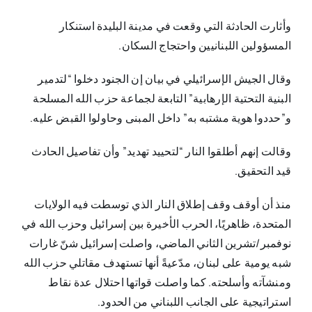
وأثارت الحادثة التي وقعت في مدينة البليدة استنكار
المسؤولين اللبنانيين واحتجاج السكان.
وقال الجيش الإسرائيلي في بيان إن الجنود دخلوا “لتدمير
البنية التحتية الإرهابية” التابعة لجماعة حزب الله المسلحة
و”حددوا هوية مشتبه به” داخل المبنى وحاولوا القبض عليه.
وقالت إنهم أطلقوا النار “لتحييد تهديد” وأن تفاصيل الحادث
قيد التحقيق.
منذ أن أوقف وقف إطلاق النار الذي توسطت فيه الولايات
المتحدة، ظاهريًا، الحرب الأخيرة بين إسرائيل وحزب الله في
نوفمبر/تشرين الثاني الماضي، واصلت إسرائيل شنّ غارات
شبه يومية على لبنان، مدّعيةً أنها تستهدف مقاتلي حزب الله
ومنشآته وأسلحته. كما واصلت قواتها احتلال عدة نقاط
استراتيجية على الجانب اللبناني من الحدود.