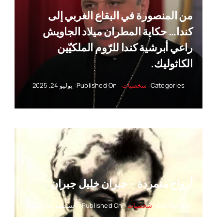
من المنصورة في البقاع الغربي إلى
كندا… حكاية المطران ميلاد الجاويش
راعي أبرشية كندا للرّوم الملكيّين
الكاثوليك.
Categories:
شخصيات
Published On: يوليو 24, 2025
أرواح متمردة – جبران خليل جبران
Categories:
شخصيات
Published On: أغسطس 12, 2025